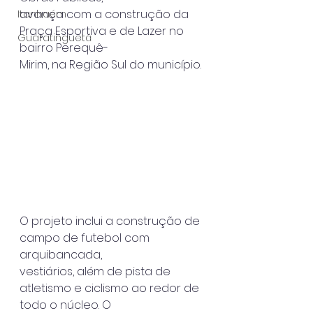
avança com a construção da 
Itanhaém
Praça Esportiva e de Lazer no 
Guaratinguetá
bairro Perequê-
Mirim, na Região Sul do município.
O projeto inclui a construção de 
campo de futebol com 
arquibancada,
vestiários, além de pista de 
atletismo e ciclismo ao redor de 
todo o núcleo. O