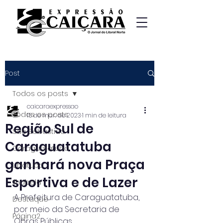
Post
Todos os posts
caicaraexpressao
Todos os posts
15 de mar. de 2023
1 min de leitura
Região Sul de
São Sebastião
Caraguatatuba
Caraguatatuba
ganhará nova Praça
Ubatuba
Esportiva e de Lazer
Ilhabela
A Prefeitura de Caraguatatuba, 
Destaque
por meio da Secretaria de 
Página2
Obras Públicas,