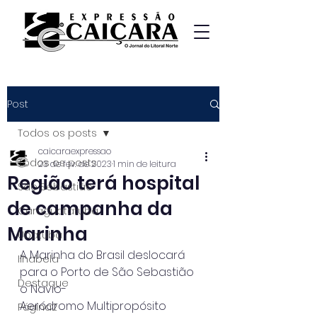
Post
Todos os posts
caicaraexpressao
Todos os posts
23 de fev. de 2023
1 min de leitura
Região terá hospital
São Sebastião
de campanha da
Caraguatatuba
Marinha
Ubatuba
A Marinha do Brasil deslocará 
Ilhabela
para o Porto de São Sebastião 
Destaque
o Navio-
Aeródromo Multipropósito 
Página2