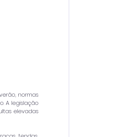
erão, normas 
. A legislação 
ltas elevadas 
acas, tendas, 