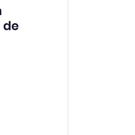
m
 de