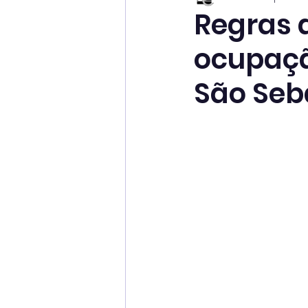
Regras 
ocupaçã
São Seb