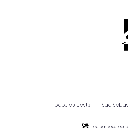
Todos os posts
São Sebas
caicaraexpress
Página2
Itanhaém