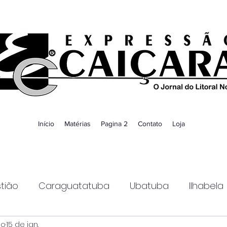
Início
Matérias
Pagina 2
Contato
Loja
tião
Caraguatatuba
Ubatuba
Ilhabela
ao
15 de jan.
Guaratinguetá