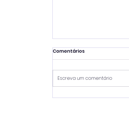
Comentários
Escreva um comentário
Tarcísio escolhe São
Sebastião para primeira
agenda pública após
oficialização da
candidatura