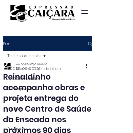
Post
Todos os posts
caicaraexpressao
Todos os posts
14 de mai.
2 min de leitura
Reinaldinho
São Sebastião
acompanha obras e
Caraguatatuba
projeta entrega do
Ubatuba
novo Centro de Saúde
Ilhabela
da Enseada nos
Destaque
próximos 90 dias
Página2