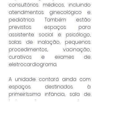
consultórios médicos, incluindo 
atendimentos ginecológico e 
pediátrico. Também estão 
previstos espaços para 
assistente social e psicólogo, 
salas de inalação, pequenos 
procedimentos, vacinação, 
curativos e exames de 
eletrocardiograma.
A unidade contará ainda com 
espaços destinados à 
primeiríssima infância, sala de 
treinamento, setores 
administrativos, tecnologia da 
informação, arquivo, terapias 
alternativas, refeitório, 
brinquedoteca, farmácia, 
consultório odontológico, 