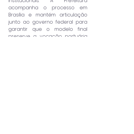
institucionais. A Prefeitura 
acompanha o processo em 
Brasília e mantém articulação 
junto ao governo federal para 
garantir que o modelo final 
preserve a vocação portuária 
do município e continue 
gerando desenvolvimento para 
a cidade.
São Sebastião
Destaque
Ver tudo
Posts recentes