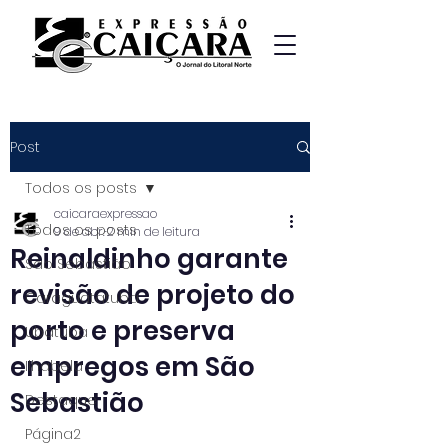
Post
Todos os posts
caicaraexpressao
Todos os posts
9 de abr.
2 min de leitura
Reinaldinho garante
São Sebastião
revisão de projeto do
Caraguatatuba
porto e preserva
Ubatuba
empregos em São
Ilhabela
Sebastião
Destaque
Página2