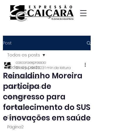
Post
Todos os posts
caicaraexpressao
Todos os posts
19 de jul. de 2023
1 min de leitura
Reinaldinho Moreira
São Sebastião
participa de
Caraguatatuba
congresso para
Ubatuba
fortalecimento do SUS
Ilhabela
e inovações em saúde
Destaque
Página2