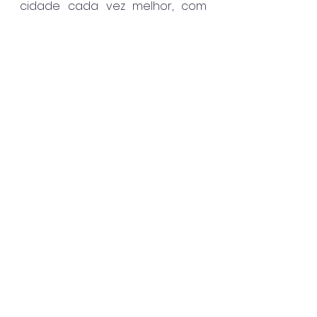
cidade cada vez melhor, com 
educação, segurança e 
infraestrutura”.
Com espírito de união e 
patriotismo, o Desfile  de7 de 
Setembro reafirmou que a 
história de São Sebastião segue 
viva em cada conquista 
presente e inspira os passos 
rumo ao futuro.
São Sebastião
Destaque