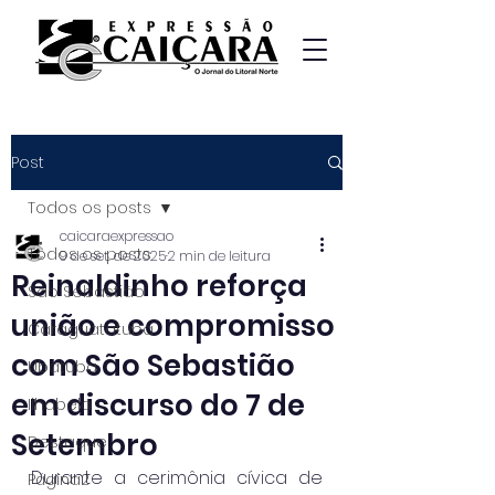
Post
Todos os posts
caicaraexpressao
Todos os posts
9 de set. de 2025
2 min de leitura
Reinaldinho reforça
São Sebastião
união e compromisso
Caraguatatuba
com São Sebastião
Ubatuba
em discurso do 7 de
Ilhabela
Setembro
Destaque
Durante a cerimônia cívica de 
Página2