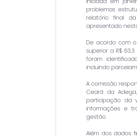
iniciada em janei
problemas estrutu
relatório final 
apresentado nest
De acordo com o l
superior a R$ 63,
foram identifica
incluindo parcela
A comissão respons
Ceará da Adega, c
participação da v
informações e tr
gestão.
Além dos dados fi