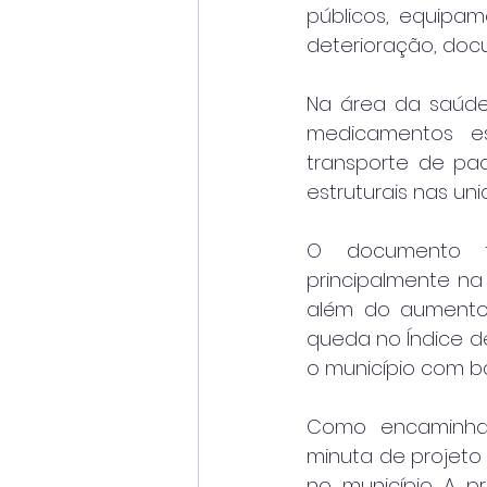
públicos, equipam
deterioração, doc
Na área da saúde
medicamentos es
transporte de pac
estruturais nas un
O documento ta
principalmente na
além do aumento 
queda no Índice de
o município com b
Como encaminham
minuta de projeto
no município. A p