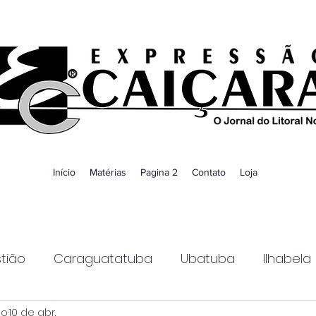
Início
Matérias
Pagina 2
Contato
Loja
tião
Caraguatatuba
Ubatuba
Ilhabela
ao
10 de abr.
Guaratinguetá