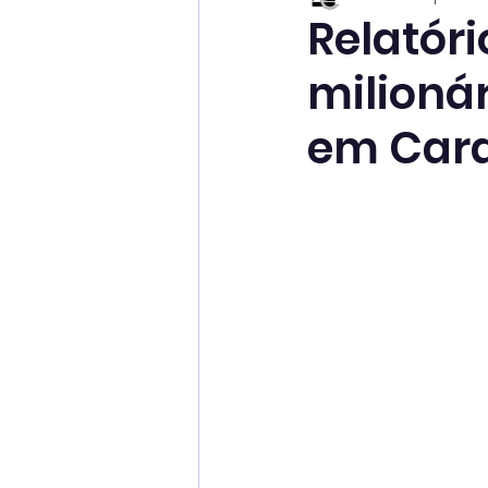
Relatór
milioná
em Car