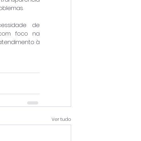
oblemas.
essidade de 
, com foco na 
atendimento à 
Ver tudo