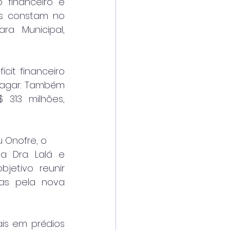
 financeiro e 
s constam no 
a Municipal, 
it financeiro 
pagar. Também 
313 milhões, 
 Onofre, o 
 Dra. Lalá e 
etivo reunir 
as pela nova 
is em prédios 