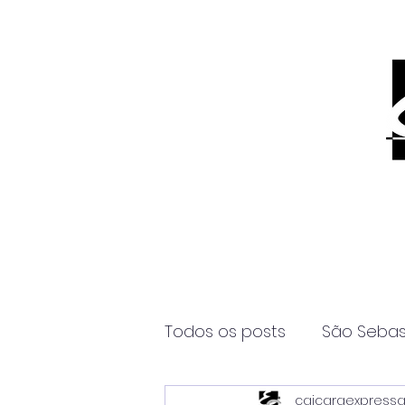
Todos os posts
São Sebas
caicaraexpress
Página2
Itanhaém