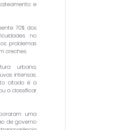
ucateamento e 
ente 70% dos 
iculdades no 
dos problemas 
em creches.
ura urbana, 
vas intensas, 
o citado é a 
 a classificar 
boraram uma 
ão de governo 
ransparência 