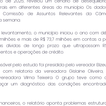
ro de 2025, revelou um cenário de desequilíbrio
rais em diferentes áreas do município. Os dado
da Comissão de Assuntos Relevantes da Câmar
a semana.
evantamento, o município iniciou o ano com défic
3 milhões e mais de R$ 73,7 milhões em contas a 
das dívidas de longo prazo que ultrapassam R$ 
mentos e operações de crédito.
ável pelo estudo foi presidida pelo vereador Elizeu
om relatoria da vereadora Gislaine Oliveira, a
ereadora Vilma Teixeira. O grupo teve como obj
açar um diagnóstico das condições encontrad
nanceiros, o relatório aponta problemas estrutura