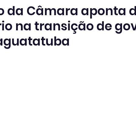
io da Câmara aponta dé
rio na transição de go
aguatatuba