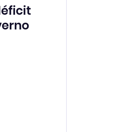
ficit
verno