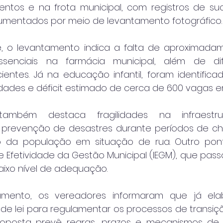
entos e na frota municipal, com registros de s
umentados por meio de levantamento fotográfico.
, o levantamento indica a falta de aproximadam
senciais na farmácia municipal, além de dif
ientes. Já na educação infantil, foram identifica
idades e déficit estimado de cerca de 600 vagas 
mbém destaca fragilidades na infraestrut
 prevenção de desastres durante períodos de chu
da população em situação de rua. Outro pont
 Efetividade da Gestão Municipal (IEGM), que passou
aixo nível de adequação.
ento, os vereadores informaram que já ela
 de lei para regulamentar os processos de transiç
roposta prevê regras, prazos e mecanismos de t