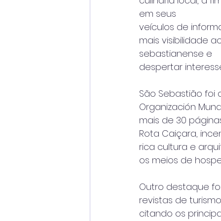
culinária local, a f
em seus
veículos de infor
mais visibilidade a
sebastianense e
despertar interes
São Sebastião foi 
Organización Mundi
mais de 30 página
Rota Caiçara, incen
rica cultura e arq
os meios de hospe
Outro destaque fo
revistas de turismo
citando os principa