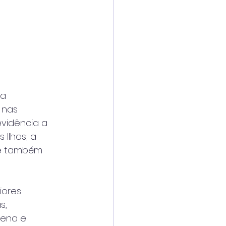
da
 nas
vidência a
 Ilhas; a
s e também
iores
s,
ígena e