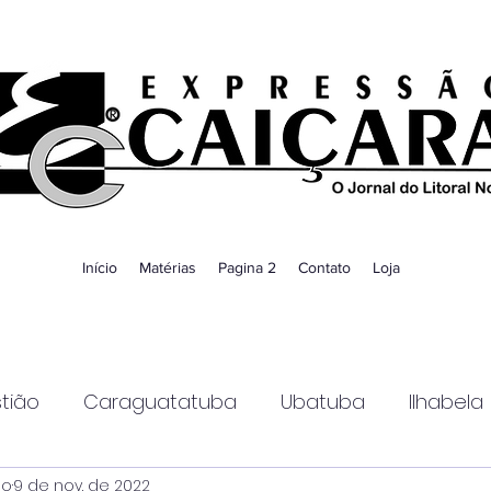
Início
Matérias
Pagina 2
Contato
Loja
tião
Caraguatatuba
Ubatuba
Ilhabela
ao
9 de nov. de 2022
Guaratinguetá