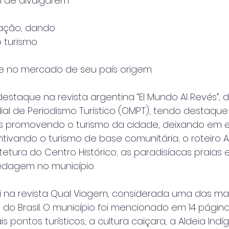
im de divulgarem 
mação, dando 
o turismo 
se no mercado de seu país origem.
destaque na revista argentina “El Mundo Al Revés”, 
al de Periodismo Turístico (OMPT), tendo destaque
s promovendo o turismo da cidade, deixando em e
tivando o turismo de base comunitária; o roteiro As
uitetura do Centro Histórico; as paradisíacas praia
dagem no município.  
i na revista Qual Viagem, considerada uma das ma
 do Brasil. O município foi mencionado em 14 página
is pontos turísticos, a cultura caiçara, a Aldeia Ind