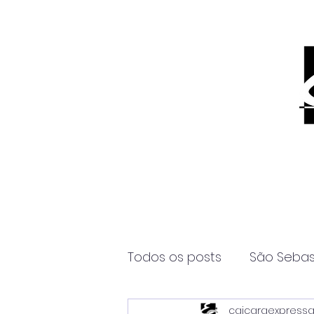
Todos os posts
São Sebas
caicaraexpress
Página2
Itanhaém