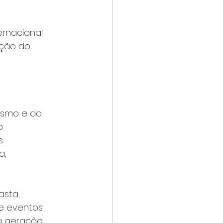
ernacional
ação do
ismo e do
o
s
a,
asta,
 e eventos
 a geração