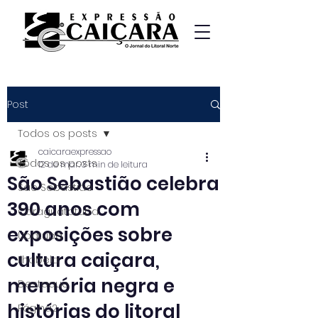
Post
Todos os posts
caicaraexpressao
Todos os posts
12 de mar.
3 min de leitura
São Sebastião celebra
São Sebastião
390 anos com
Caraguatatuba
exposições sobre
Ubatuba
cultura caiçara,
Ilhabela
memória negra e
Destaque
histórias do litoral
Página2