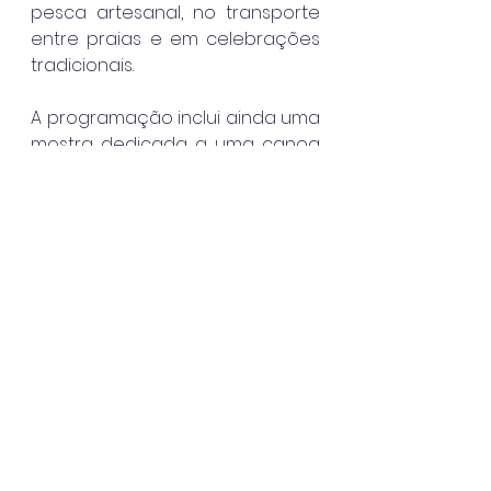
pesca artesanal, no transporte 
entre praias e em celebrações 
tradicionais.
A programação inclui ainda uma 
mostra dedicada a uma canoa 
histórica produzida durante o 
projeto “São Sebastião tem 
Alma”, além de objetos 
artesanais confeccionados em 
madeira, cerâmica e taboa por 
mestres da cultura popular.
Homenagem às mulheres do 
Carnaval
Também no Centro Histórico, a 
Casa da Cultura recebe a 
exposição fotográfica “Mulheres 
Reais”, dedicada às rainhas do 