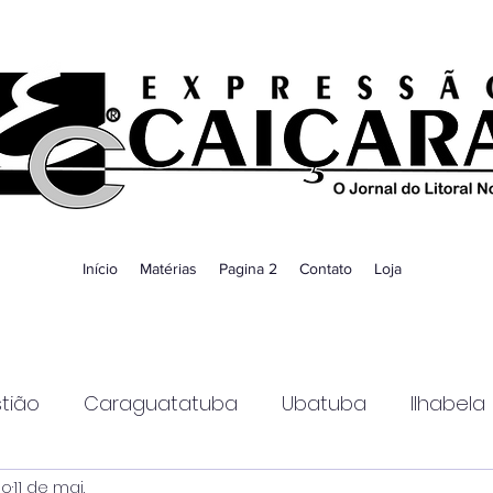
Início
Matérias
Pagina 2
Contato
Loja
tião
Caraguatatuba
Ubatuba
Ilhabela
ao
11 de mai.
Guaratinguetá