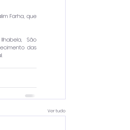
im Farha, que 
lhabela, São 
ecimento das 
.
Ver tudo