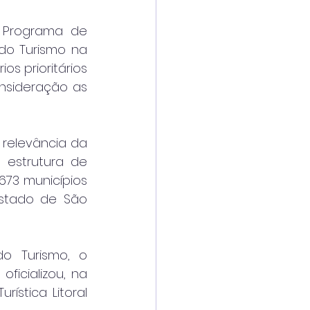
 Programa de 
do Turismo na 
os prioritários 
nsideração as 
 relevância da 
 estrutura de 
673 municípios 
Estado de São 
o Turismo, o 
ficializou, na 
ística Litoral 