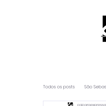
Todos os posts
São Sebas
caicaraexpress
Página2
Itanhaém