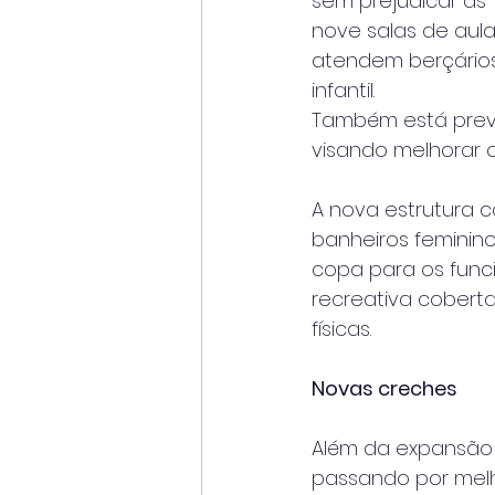
sem prejudicar as
nove salas de aula
atendem berçário
infantil.
Também está previ
visando melhorar 
A nova estrutura c
banheiros feminin
copa para os funci
recreativa cobert
físicas.
Novas creches
Além da expansão 
passando por melh