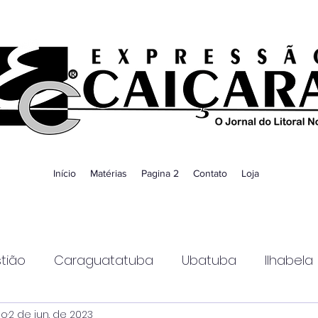
Início
Matérias
Pagina 2
Contato
Loja
tião
Caraguatatuba
Ubatuba
Ilhabela
ao
2 de jun. de 2023
Guaratinguetá