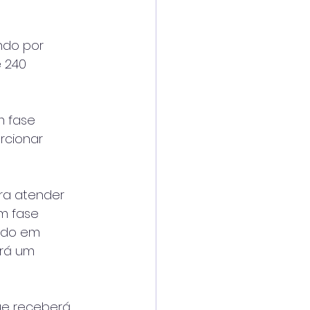
ndo por
e 240
m fase
rcionar
ra atender
m fase
ando em
erá um
ue receberá