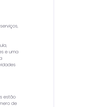
erviços,
ula,
res e uma
a
vidades
s estão
úmero de