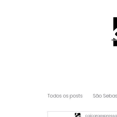
Todos os posts
São Sebas
caicaraexpress
Página2
Itanhaém