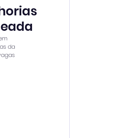
horias
seada
 em
ias da
 vagas