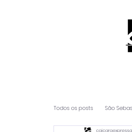
Todos os posts
São Sebas
caicaraexpress
Página2
Itanhaém