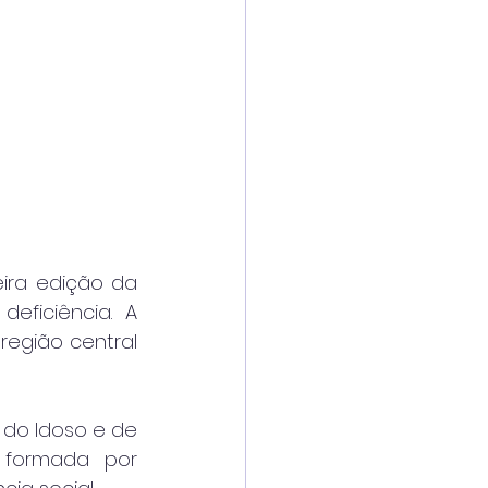
eira edição da 
ficiência. A 
egião central 
do Idoso e de 
formada por 