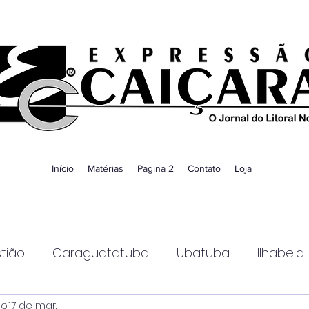
Início
Matérias
Pagina 2
Contato
Loja
tião
Caraguatatuba
Ubatuba
Ilhabela
ao
17 de mar.
Guaratinguetá