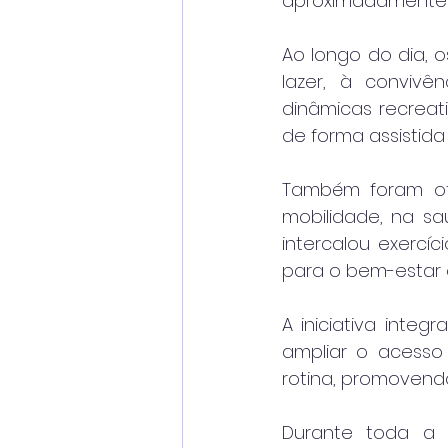
aproximadamente 1
Ao longo do dia, 
lazer, à convivê
dinâmicas recreati
de forma assistida
Também foram ofe
mobilidade, na s
intercalou exercíc
para o bem-estar e
A iniciativa integ
ampliar o acesso 
rotina, promovendo
Durante toda a v