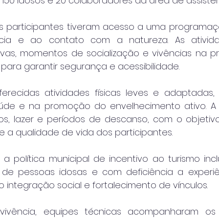
50 idosos e 20 colaboradores da área de assistênc
os participantes tiveram acesso a uma programaç
ncia e ao contato com a natureza. As atividad
vas, momentos de socialização e vivências na prai
 para garantir segurança e acessibilidade.
recidas atividades físicas leves e adaptadas,
aúde e na promoção do envelhecimento ativo. A
ios, lazer e períodos de descanso, com o objetivo 
 a qualidade de vida dos participantes.
ra a política municipal de incentivo ao turismo inc
de pessoas idosas e com deficiência a experiên
 integração social e fortalecimento de vínculos.
ivência, equipes técnicas acompanharam os pa