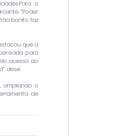
idades.Para o 
cante. “Poder 
tão bonito faz 
estacou que a 
 pensada para 
ndo acesso ao 
, disse.
, ampliando o 
erramenta de 