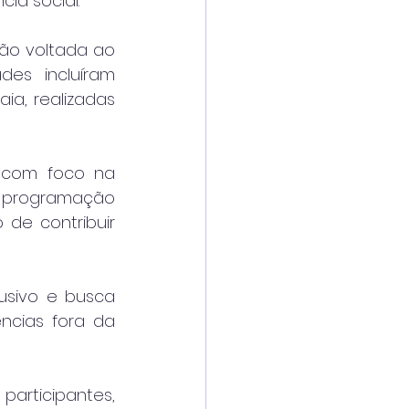
ia social.
ão voltada ao 
es incluíram 
a, realizadas 
 com foco na 
 programação 
de contribuir 
lusivo e busca 
cias fora da 
rticipantes, 