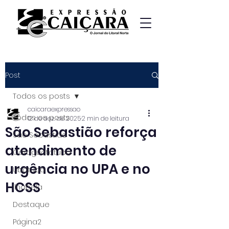
Post
Todos os posts
caicaraexpressao
Todos os posts
12 de dez. de 2025
2 min de leitura
São Sebastião reforça
São Sebastião
atendimento de
Caraguatatuba
urgência no UPA e no
Ubatuba
HCSS
Ilhabela
Destaque
Página2