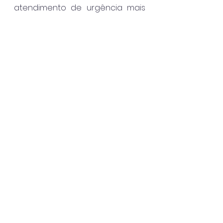
atendimento de urgência mais 
ágil e seguro, especialmente nos 
meses de maior movimento do 
ano.
São Sebastião
Ver tudo
Posts recentes