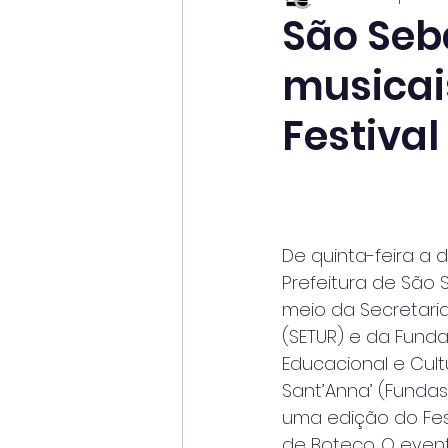
São Seb
musicai
Festiva
De quinta-feira a 
Prefeitura de São 
meio da Secretaria
(SETUR) e da Fund
Educacional e Cult
Sant’Anna’ (Fundass
uma edição do Fes
de Boteco. O even