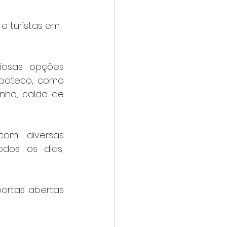
 e turistas em 
iosas opções 
 boteco, como 
nho, caldo de 
com diversas 
dos os dias, 
ortas abertas 