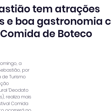
astião tem atrações
s e boa gastronomia 
l Comida de Boteco
domingo, a 
Sebastião, por 
 de Turismo 
ação 
ural ‘Deodato 
), realiza mais 
tival Comida 
to ocorrerá no 