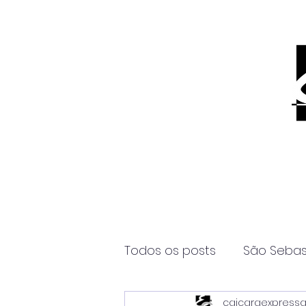
Todos os posts
São Sebas
caicaraexpress
Página2
Itanhaém