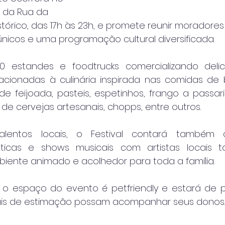
 da Rua da 
stórico, das 17h às 23h, e promete reunir moradores
nicos e uma programação cultural diversificada.
 estandes e foodtrucks comercializando delic
acionadas à culinária inspirada nas comidas de
de feijoada, pasteis, espetinhos, frango a passari
 de cervejas artesanais, chopps, entre outros.
talentos locais, o Festival contará também 
sticas e shows musicais com artistas locais to
iente animado e acolhedor para toda a família.
e o espaço do evento é petfriendly e estará de p
ais de estimação possam acompanhar seus donos.