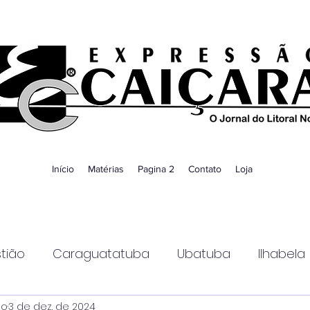
Início
Matérias
Pagina 2
Contato
Loja
tião
Caraguatatuba
Ubatuba
Ilhabela
ao
3 de dez. de 2024
Guaratinguetá