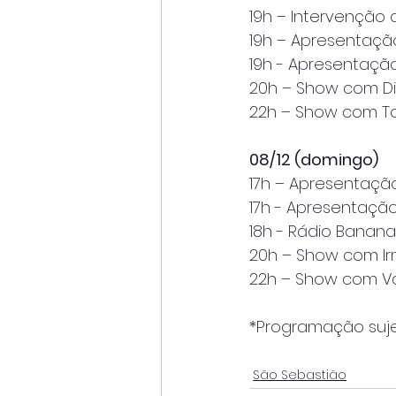
19h – Intervenção 
19h – Apresentaç
19h - Apresentaçã
20h – Show com D
22h – Show com 
08/12 (domingo)
17h – Apresentaçã
17h - Apresentaçã
18h - Rádio Banan
20h – Show com Ir
22h – Show com V
*Programação sujei
São Sebastião