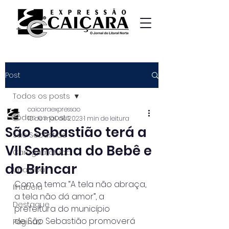
Post
Todos os posts
caicaraexpressao
Todos os posts
10 de mai. de 2023
1 min de leitura
São Sebastião terá a
São Sebastião
VII Semana do Bebê e
Caraguatatuba
do Brincar
Ubatuba
Com o tema: “A tela não abraça, 
Ilhabela
a tela não dá amor”, a 
Destaque
prefeitura do município
de São Sebastião promoverá 
Página2