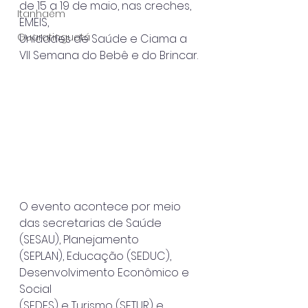
de 15 a 19 de maio, nas creches, 
Itanhaém
EMEIS,
Guaratinguetá
Unidades de Saúde e Ciama a 
VII Semana do Bebê e do Brincar.
O evento acontece por meio 
das secretarias de Saúde 
(SESAU), Planejamento
(SEPLAN), Educação (SEDUC), 
Desenvolvimento Econômico e 
Social
(SEDES) e Turismo (SETUR) e 