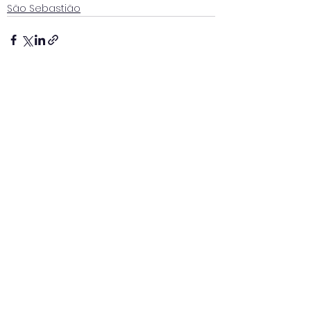
São Sebastião
Ver tudo
Posts recentes