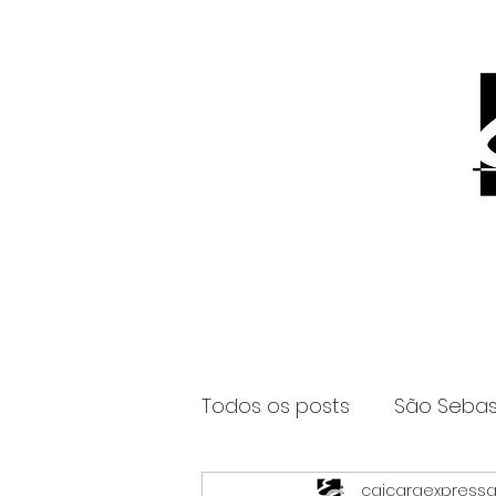
Todos os posts
São Sebas
caicaraexpress
Página2
Itanhaém