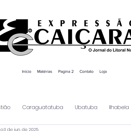
Início
Matérias
Pagina 2
Contato
Loja
tião
Caraguatatuba
Ubatuba
Ilhabela
ao
3 de jun. de 2025
Guaratinguetá