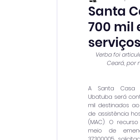
Santa C
700 mil
serviço
Verba foi artic
Ceará, por 
A Santa Casa d
Ubatuba será con
mil destinados ao
de assistência hos
(MAC). O recurso 
meio de emend
37300005, solicita