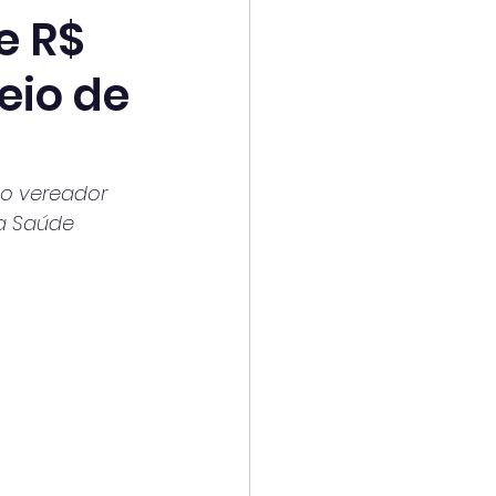
e R$
eio de
 o vereador 
da Saúde