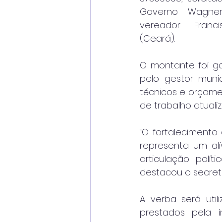
Governo Wagner
vereador Franc
(Ceará).
O montante foi ga
pelo gestor munic
técnicos e orçame
de trabalho atualiz
“O fortalecimento
representa um alí
articulação polí
destacou o secretá
A verba será util
prestados pela i