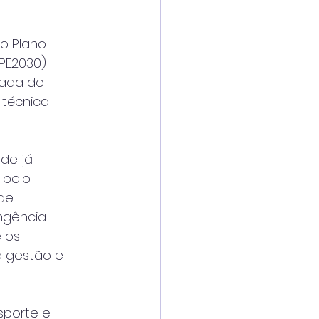
 o Plano
(PE2030)
mada do
técnica
de já
 pelo
 de
ngência
e os
a gestão e
sporte e