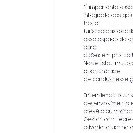
“É importante esse
integrado dos gest
trade
turístico das cida
esse espaço de art
para
ações em prol do t
Norte. Estou muito 
oportunidade
de conduzir esse gr
Entendendo o turi
desenvolvimento eco
prevê o cumprind
Gestor, com repres
privada, atuar na c