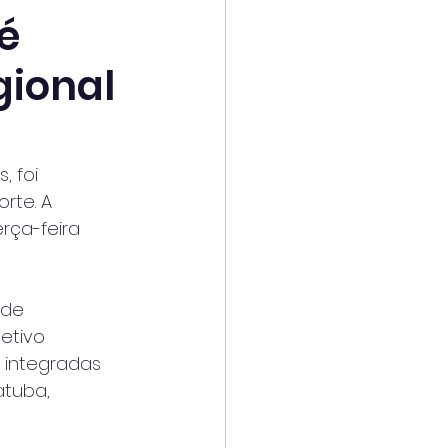
é
gional
, foi
rte. A
erça-feira
 de
etivo
s integradas
atuba,