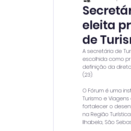
Secretá
eleita 
de Turis
A secretária de Tu
escolhida como pre
definição da direto
(23).
O Fórum é uma ins
Turismo e Viagens
fortalecer o desen
na Região Turístic
Ilhabela, São Seba