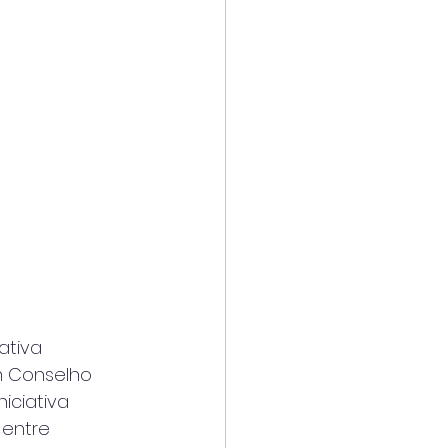
ativa
m Conselho
iciativa
 entre