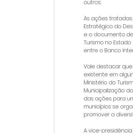
outros.
As ações tratadas 
Estratégico do De
e o documento de E
Turismo no Estado 
entre o Banco Inte
Vale destacar que a
existente em algun
Ministério do Tu
Municipalização 
das ações para um
municípios se orga
promover a diversif
A vice-presidência