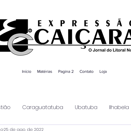
Início
Matérias
Pagina 2
Contato
Loja
tião
Caraguatatuba
Ubatuba
Ilhabela
ao
25 de ago. de 2022
Guaratinguetá