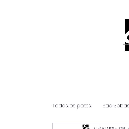
Todos os posts
São Sebas
caicaraexpress
Página2
Itanhaém