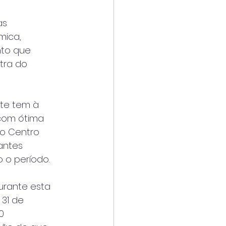
as
mica,
nto que
tra do
nte tem à
 com ótima
so Centro
tantes
 o período.
durante esta
 31 de
0