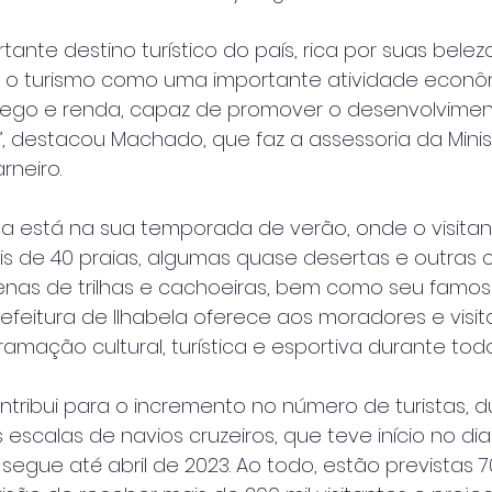
ante destino turístico do país, rica por suas belez
cer o turismo como uma importante atividade econô
ego e renda, capaz de promover o desenvolvime
”, destacou Machado, que faz a assessoria da Minis
rneiro.
la está na sua temporada de verão, onde o visita
is de 40 praias, algumas quase desertas e outras
ezenas de trilhas e cachoeiras, bem como seu famo
A Prefeitura de Ilhabela oferece aos moradores e visi
mação cultural, turística e esportiva durante todo
ntribui para o incremento no número de turistas, 
escalas de navios cruzeiros, que teve início no dia
segue até abril de 2023. Ao todo, estão previstas 7