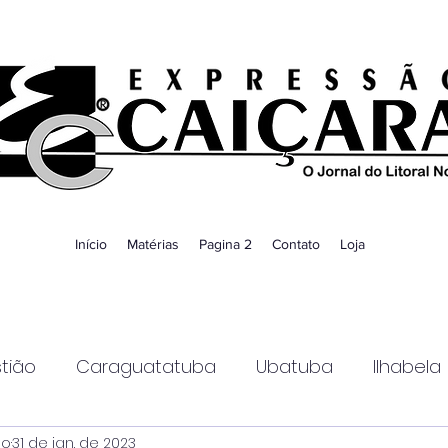
Início
Matérias
Pagina 2
Contato
Loja
tião
Caraguatatuba
Ubatuba
Ilhabela
ao
31 de jan. de 2023
Guaratinguetá