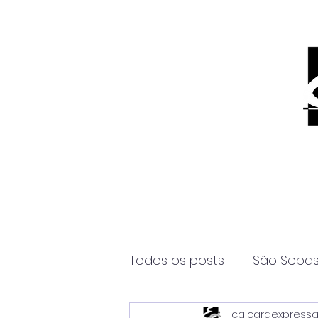
Todos os posts
São Sebas
caicaraexpress
Página2
Itanhaém