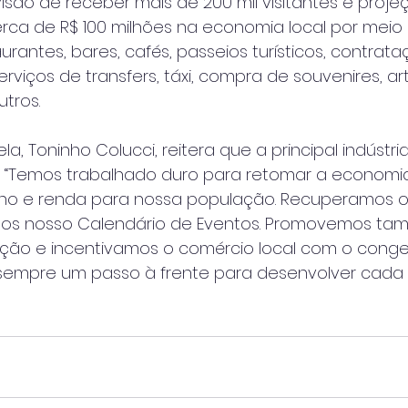
são de receber mais de 200 mil visitantes e proj
erca de R$ 100 milhões na economia local por meio
antes, bares, cafés, passeios turísticos, contrat
serviços de transfers, táxi, compra de souvenires, a
utros.
ela, Toninho Colucci, reitera que a principal indústri
o. “Temos trabalhado duro para retomar a economi
ho e renda para nossa população. Recuperamos o
os nosso Calendário de Eventos. Promovemos t
cação e incentivamos o comércio local com o con
a sempre um passo à frente para desenvolver cada 