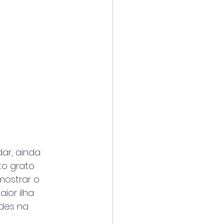
ar, ainda
ito grato
mostrar o
ior ilha
ades na