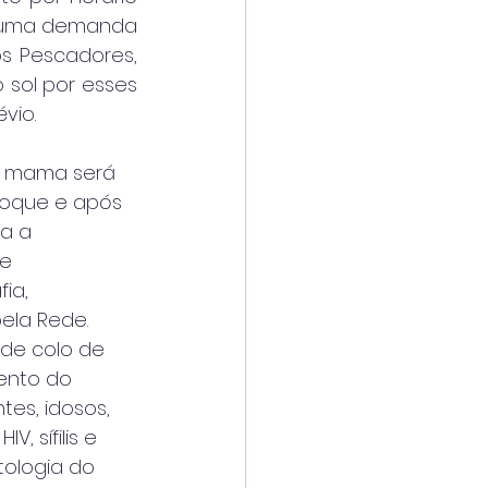
o uma demanda 
 Pescadores, 
sol por esses 
vio.
toque e após 
a a 
e 
ia, 
la Rede. 
de colo de 
ento do 
es, idosos, 
, sífilis e 
tologia do 