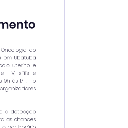
amento
Oncologia do 
á em Ubatuba 
lo uterino e 
V, sífilis e 
9h às 17h, no 
organizadores 
o a detecção 
ta as chances 
o por horário 