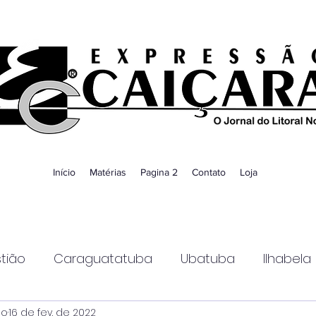
Início
Matérias
Pagina 2
Contato
Loja
tião
Caraguatatuba
Ubatuba
Ilhabela
ao
16 de fev. de 2022
Guaratinguetá