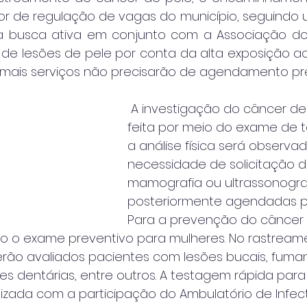
etor de regulação de vagas do município, seguind
a busca ativa em conjunto com a Associação dos
 de lesões de pele por conta da alta exposição ao 
demais serviços não precisarão de agendamento pré
 A investigação do câncer de mama será 
feita por meio do exame de 
a análise física será observad
necessidade de solicitação d
mamografia ou ultrassonograf
posteriormente agendadas pe
Para a prevenção do câncer 
do o exame preventivo para mulheres. No rastream
rão avaliados pacientes com lesões bucais, fumant
s dentárias, entre outros. A testagem rápida para HIV
lizada com a participação do Ambulatório de Infec