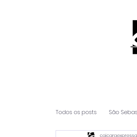
Todos os posts
São Sebas
caicaraexpress
Página2
Itanhaém