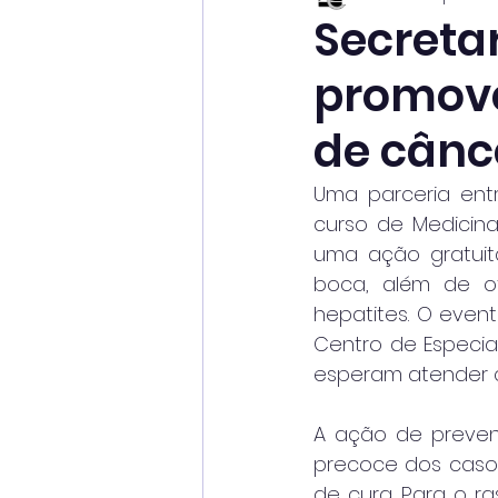
Secreta
promov
de cânc
Uma parceria entr
curso de Medicin
uma ação gratuit
boca, além de ofe
hepatites. O event
Centro de Especial
esperam atender c
A ação de preven
precoce dos casos
de cura. Para o r