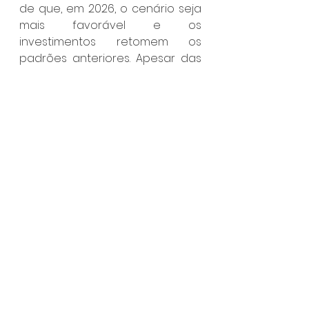
de que, em 2026, o cenário seja 
mais favorável e os 
investimentos retomem os 
padrões anteriores. Apesar das 
dificuldades, o esforço para 
garantir a realização das 
atividades esportivas segue 
firme.
Ilhabela
Ver tudo
Posts recentes