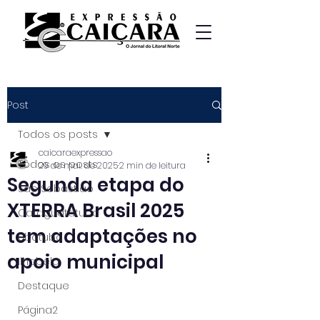
Post
Todos os posts
caicaraexpressao
Todos os posts
29 de mai. de 2025
2 min de leitura
Segunda etapa do
São Sebastião
XTERRA Brasil 2025
Caraguatatuba
tem adaptações no
Ubatuba
apoio municipal
Ilhabela
Destaque
Página2