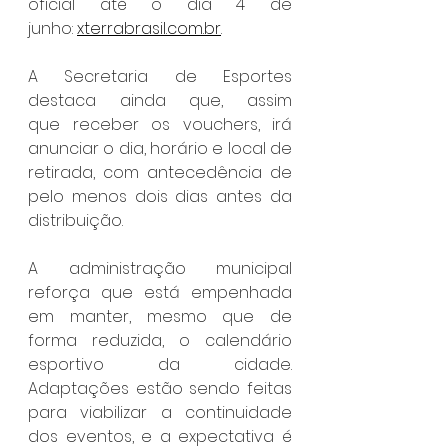
oficial até o dia 4 de 
junho: 
xterrabrasil.com.br
.
A Secretaria de Esportes 
destaca ainda que, assim 
que receber os vouchers, irá 
anunciar o dia, horário e local de 
retirada, com antecedência de 
pelo menos dois dias antes da 
distribuição.
A administração municipal 
reforça que está empenhada 
em manter, mesmo que de 
forma reduzida, o calendário 
esportivo da cidade. 
Adaptações estão sendo feitas 
para viabilizar a continuidade 
dos eventos, e a expectativa é 