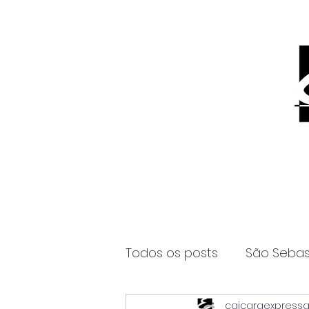
Todos os posts
São Sebas
caicaraexpress
Página2
Itanhaém