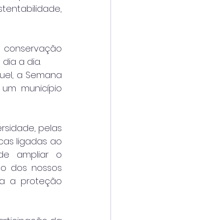
ntabilidade, 
 conservação 
dia a dia.
uel, a Semana 
um município 
sidade, pelas 
as ligadas ao 
e ampliar o 
o dos nossos 
a a proteção 