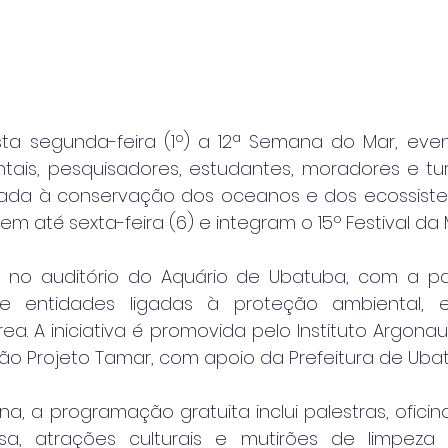
sta segunda-feira (1º) a 12ª Semana do Mar, eve
entais, pesquisadores, estudantes, moradores e tu
da à conservação dos oceanos e dos ecossistema
m até sexta-feira (6) e integram o 15º Festival da 
 no auditório do Aquário de Ubatuba, com a par
de entidades ligadas à proteção ambiental, 
ea. A iniciativa é promovida pelo Instituto Argonau
o Projeto Tamar, com apoio da Prefeitura de Uba
, a programação gratuita inclui palestras, oficina
a, atrações culturais e mutirões de limpeza d