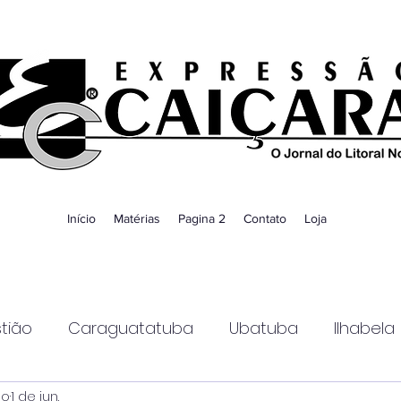
Início
Matérias
Pagina 2
Contato
Loja
tião
Caraguatatuba
Ubatuba
Ilhabela
ao
1 de jun.
Guaratinguetá