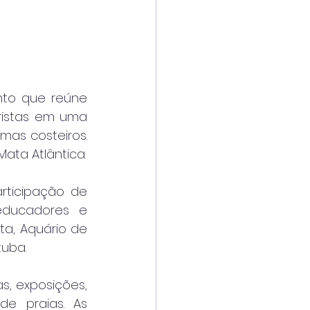
nto que reúne 
ristas em uma 
s costeiros. 
Mata Atlântica.
ticipação de 
educadores e 
ta, Aquário de 
tuba.
s, exposições, 
e praias. As 