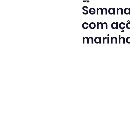
Semana 
com açõ
marinha