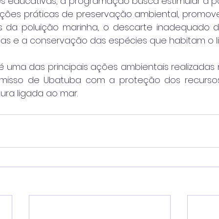
es educativas, a programação busca estimular a pa
es práticas de preservação ambiental, promoven
 da poluição marinha, o descarte inadequado de
as e a conservação das espécies que habitam o lit
 uma das principais ações ambientais realizadas n
misso de Ubatuba com a proteção dos recursos 
tura ligada ao mar.