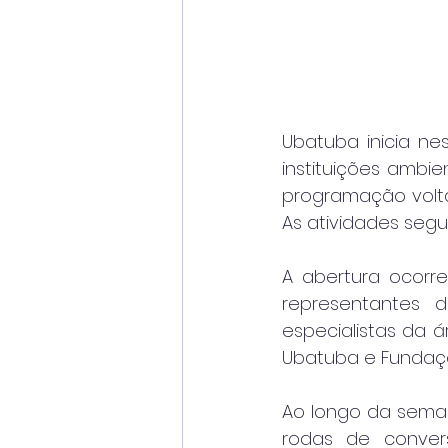
Ubatuba inicia ne
instituições ambi
programação volta
As atividades segue
A abertura ocorre
representantes 
especialistas da ár
Ubatuba e Fundaçã
Ao longo da semana
rodas de convers