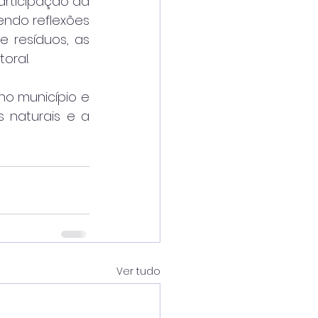
rticipação da 
do reflexões 
 resíduos, as 
oral.
o município e 
naturais e a 
Ver tudo