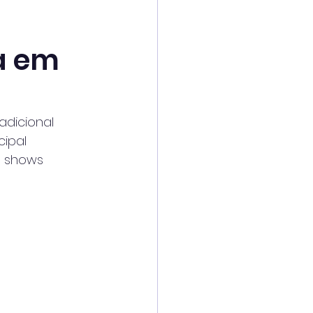
ha em
adicional
cipal
, shows