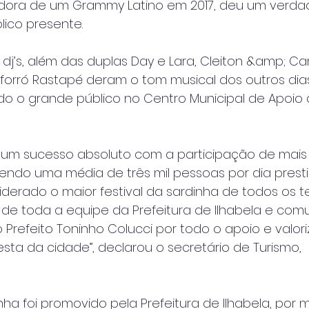
adora de um Grammy Latino em 2017, deu um verda
lico presente.
 e dj’s, além das duplas Day e Lara, Cleiton &amp; 
orró Rastapé deram o tom musical dos outros dia
ndo o grande público no Centro Municipal de Apoio
oi um sucesso absoluto com a participação de mais 
tendo uma média de três mil pessoas por dia prest
iderado o maior festival da sardinha de todos os 
de toda a equipe da Prefeitura de Ilhabela e com
o Prefeito Toninho Colucci por todo o apoio e valor
festa da cidade”, declarou o secretário de Turismo,
inha foi promovido pela Prefeitura de Ilhabela, por 