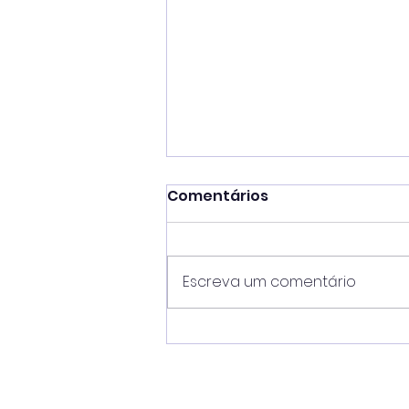
Comentários
Escreva um comentário
Prefeito Toninho Colucci
destaca sucesso da 53ª
Semana Internacional