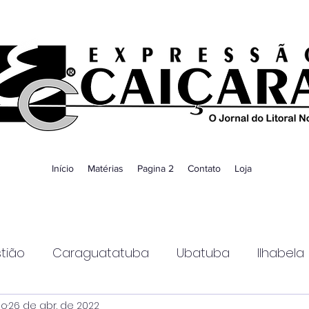
Início
Matérias
Pagina 2
Contato
Loja
tião
Caraguatatuba
Ubatuba
Ilhabela
ao
26 de abr. de 2022
Guaratinguetá