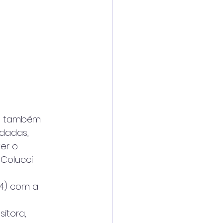
mo também
idadas,
er o
 Colucci
/4) com a
itora,