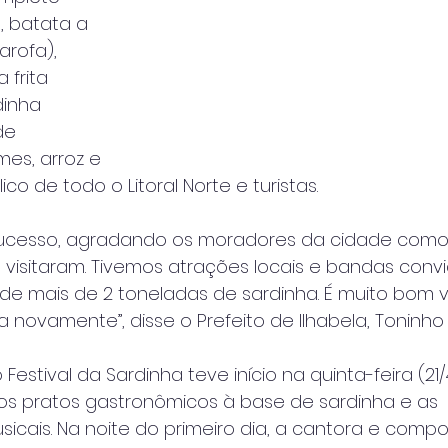
, batata a 
arofa), 
 frita
inha 
de 
es, arroz e
ico de todo o Litoral Norte e turistas.
 sucesso, agradando os moradores da cidade co
s visitaram. Tivemos atrações locais e bandas conv
e mais de 2 toneladas de sardinha. É muito bom v
a novamente”, disse o Prefeito de Ilhabela, Toninho
estival da Sardinha teve início na quinta-feira (21
os pratos gastronômicos à base de sardinha e as
cais. Na noite do primeiro dia, a cantora e compos