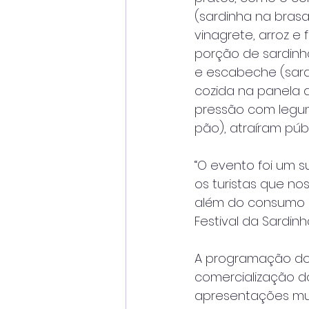
(sardinha na brasa
vinagrete, arroz e f
porção de sardinha
e escabeche (sard
cozida na panela 
pressão com legum
pão), atraíram públ
“O evento foi um
os turistas que no
além do consumo d
Festival da Sardinh
A programação do F
comercialização d
apresentações musi