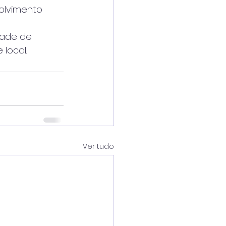
volvimento
edade de
local.
Ver tudo