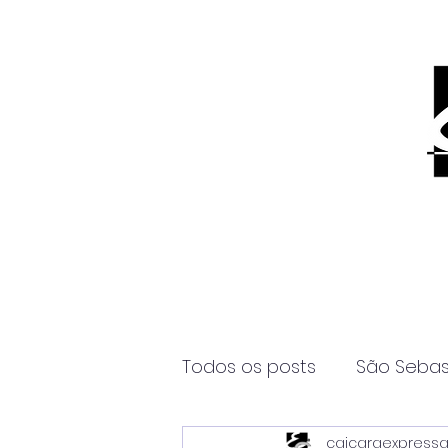
Todos os posts
São Sebas
caicaraexpress
Página2
Itanhaém