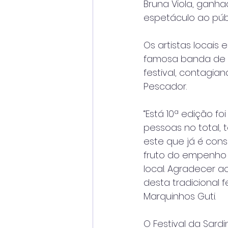
Bruna Viola, ganh
espetáculo ao púb
Os artistas locais
famosa banda de f
festival, contagia
Pescador. 
“Está 10ª edição f
pessoas no total, 
este que já é cons
fruto do empenho 
local. Agradecer a
desta tradicional 
Marquinhos Guti.
O Festival da Sard