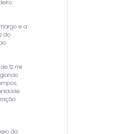
deiro
Camargo e a
s do
 ao
de 12 mil
igiando
tempos,
unidade
ização
meio da