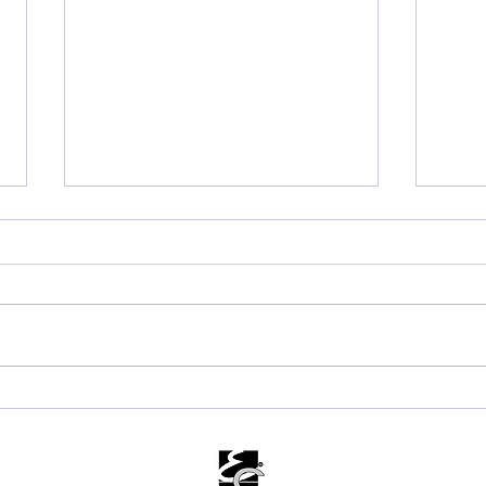
ECM Major Olímpio bate
Jog
recorde de estudantes
Trad
homenageados em
mov