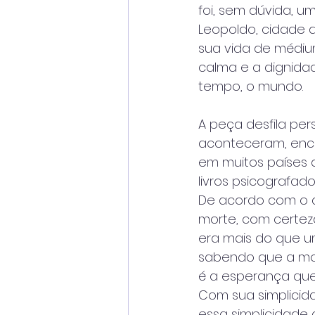
foi, sem dúvida, 
Leopoldo, cidade d
sua vida de médiu
calma e a dignidad
tempo, o mundo.
A peça desfila per
aconteceram, enca
em muitos países d
livros psicografado
De acordo com o di
morte, com certeza
era mais do que u
sabendo que a mor
é a esperança que 
Com sua simplicid
essa simplicidade