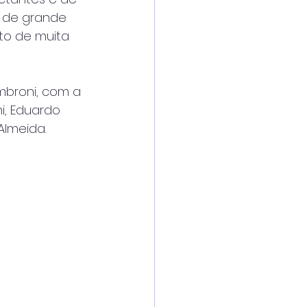
o de grande
nto de muita
mbroni, com a
i, Eduardo
Almeida.