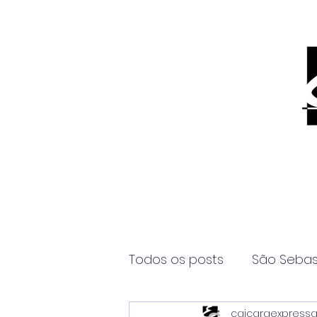
Todos os posts
São Sebas
caicaraexpress
Página2
Itanhaém