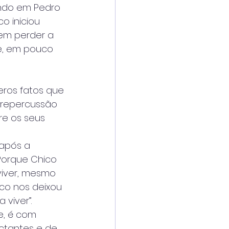
ando em Pedro
o iniciou
sem perder a
 e, em pouco
eros fatos que
 repercussão
re os seus
 após a
 Porque Chico
viver, mesmo
co nos deixou
viver”.
e, é com
ctantes e de