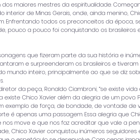
um dos maiores mestres da espiritualidade. Começ
o interior de Minas Gerais, onde, ainda menino, Chic
m. Enfrentando todos os preconceitos da época, 
e, pouco a pouco foi conquistando os brasileiros
sonagens que fizeram parte da sua história e inúm
ntaram e surpreenderam os brasileiros e tiveram
o mundo inteiro, principalmente ao que se diz sob
s.
retor da peça, Ronaldo Ciambroni, “se existe vida
 existe Chico Xavier além da alegria de um povo.
m exemplo de força, de bondade, de vontade de 
te é apenas uma passagem. Essa alegria que Chi
nos move e que nos faz acreditar que vale a pena 
ade, Chico Xavier conquistou inúmeros seguidores 
 que o espetáculo se desenvolve. Com cenas impa