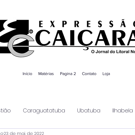
Início
Matérias
Pagina 2
Contato
Loja
tião
Caraguatatuba
Ubatuba
Ilhabela
ao
23 de mai. de 2022
Guaratinguetá