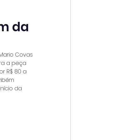
ém da
 Mario Covas
ara a peça
or R$ 80 a
ambém
nício da