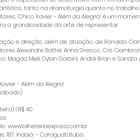
artística, tanto na dramaturgia quanto no trabalh
atores, ‘Chico Xavier - Além da Alegria’ é um mome
 a grandiosidade da arte de representar.
ção e direção, além de atuação, de Ronaldo Cia
tores Alexandre Battel, Anna Grecco, Cris Ciambron
, Magda Mieli, Dylan Garbini, André Brian e Sandra 
Xavier - Além da Alegria’
(sábado)
teira) | R$ 40
nos
o: www.bilheteriaexpress.com.br
ás, 187, Indaiá – Caraguatatuba