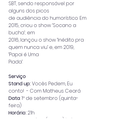
SBT, sendo responsável por 
alguns dos picos
de audiência do humorístico. Em 
2015, criou o show ‘Socano a 
bucha’; em
2016, lançou o show ‘Inédito pra 
quem nunca viu’ e, em 2019, 
‘Papai é Uma
Piada’.
Serviço
Stand up: 
Vocês Pedem, Eu 
conto!  - Com Matheus Ceará
Data
: 1º de setembro (quinta-
feira)
Horário:
 21h
Ingressos
: R$ 70 (inteira) | R$ 35 
(meia) 
- www.bilheteriaexpress.com.br o