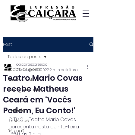
Post
Todos os posts
caicaraexpressao
Todos os posts
27 de ago. de 2022
2 min de leitura
Teatro Mario Covas
São Sebastião
recebe Matheus
Caraguatatuba
Ceará em ‘Vocês
Ubatuba
Pedem, Eu Conto!’
Ilhabela
O TMC – Teatro Mario Covas 
Destaque
apresenta nesta quinta-feira 
Página2
(1º/9), às 21h, a