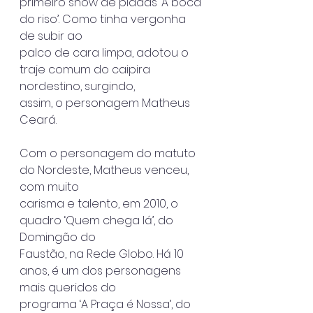
primeiro show de piadas ‘A boca 
do riso’. Como tinha vergonha 
de subir ao
palco de cara limpa, adotou o 
traje comum do caipira 
nordestino, surgindo,
assim, o personagem Matheus 
Ceará.
Com o personagem do matuto 
do Nordeste, Matheus venceu, 
com muito
carisma e talento, em 2010, o 
quadro ‘Quem chega lá’, do 
Domingão do
Faustão, na Rede Globo. Há 10 
anos, é um dos personagens 
mais queridos do
programa ‘A Praça é Nossa’, do 