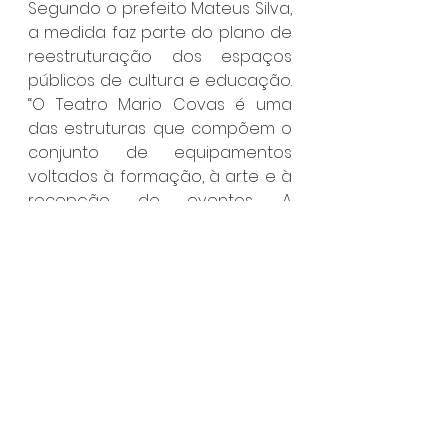
Segundo o prefeito Mateus Silva, 
a medida faz parte do plano de 
reestruturação dos espaços 
públicos de cultura e educação. 
“O Teatro Mario Covas é uma 
das estruturas que compõem o 
conjunto de equipamentos 
voltados à formação, à arte e à 
recepção de eventos. A 
instalação do sistema de 
climatização atende a uma 
demanda antiga e melhora as 
condições de uso do espaço”, 
afirmou. O Teatro Mario Covas 
está localizado na Av. Goiás, nº 
187, no Indaiá. 
Serviço
14º Litoral em Dança
De 19 a 22/6 - quinta a domingo 