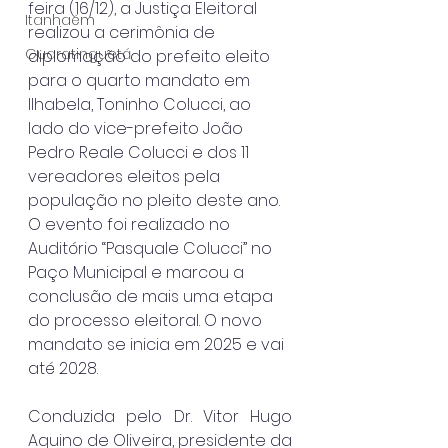
feira (16/12), a Justiça Eleitoral 
Itanhaém
realizou a cerimônia de 
Guaratinguetá
diplomação do prefeito eleito 
para o quarto mandato em 
Ilhabela, Toninho Colucci, ao 
lado do vice-prefeito João 
Pedro Reale Colucci e dos 11 
vereadores eleitos pela 
população no pleito deste ano. 
O evento foi realizado no 
Auditório “Pasquale Colucci” no 
Paço Municipal e marcou a 
conclusão de mais uma etapa 
do processo eleitoral. O novo 
mandato se inicia em 2025 e vai 
até 2028.
Conduzida pelo Dr. Vitor Hugo 
Aquino de Oliveira, presidente da 