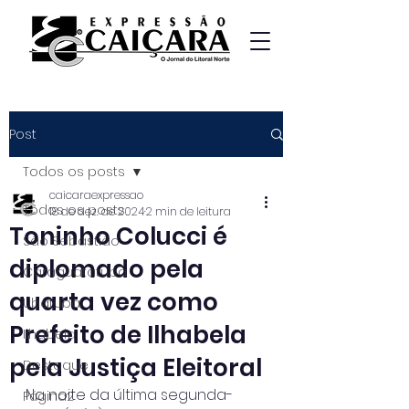
Post
Todos os posts
caicaraexpressao
Todos os posts
18 de dez. de 2024
2 min de leitura
Toninho Colucci é
São Sebastião
diplomado pela
Caraguatatuba
quarta vez como
Ubatuba
Prefeito de Ilhabela
Ilhabela
pela Justiça Eleitoral
Destaque
Na noite da última segunda-
Página2