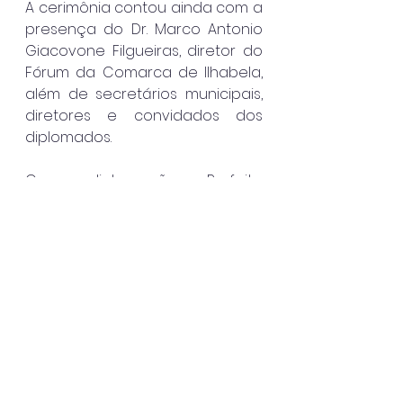
A cerimônia contou ainda com a 
presença do Dr. Marco Antonio 
Giacovone Filgueiras, diretor do 
Fórum da Comarca de Ilhabela, 
além de secretários municipais, 
diretores e convidados dos 
diplomados.
Com a diplomação, o Prefeito 
de Ilhabela, Toninho Colucci está 
oficialmente apto a tomar posse 
em 1º de janeiro de 2025, dando 
início ao seu quarto mandato à 
frente da Prefeitura de Ilhabela.
Ilhabela
Destaque