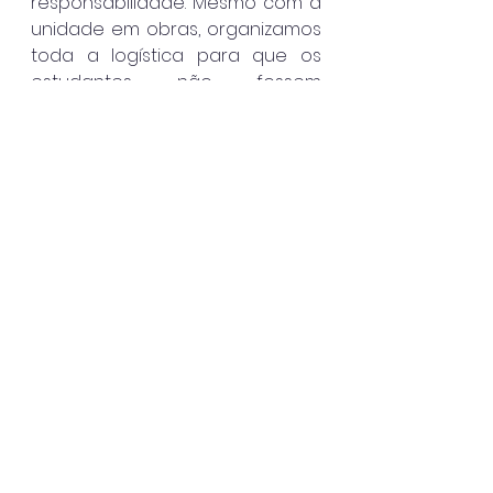
responsabilidade. Mesmo com a 
unidade em obras, organizamos 
toda a logística para que os 
estudantes não fossem 
prejudicados e pudessem iniciar 
o ano letivo com tranquilidade”.
Ilhabela
Destaque
Ver tudo
Posts recentes