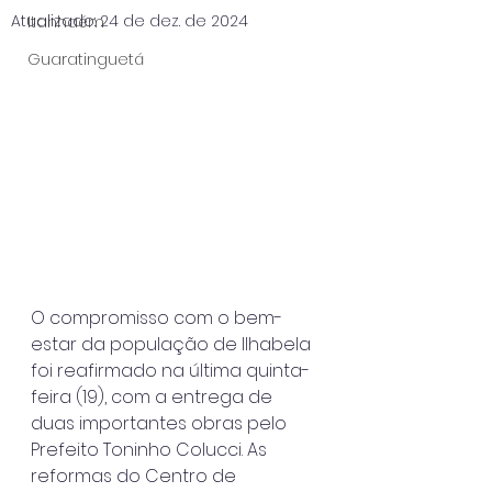
Atualizado:
24 de dez. de 2024
Itanhaém
Guaratinguetá
O compromisso com o bem-
estar da população de Ilhabela 
foi reafirmado na última quinta-
feira (19), com a entrega de 
duas importantes obras pelo 
Prefeito Toninho Colucci. As 
reformas do Centro de 