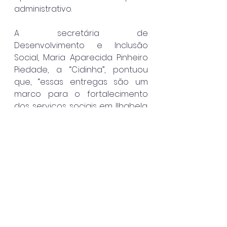
administrativo. 
A secretária de 
Desenvolvimento e Inclusão 
Social, Maria Aparecida Pinheiro 
Piedade, a “Cidinha”, pontuou 
que, “essas entregas são um 
marco para o fortalecimento 
dos serviços sociais em Ilhabela. 
A reforma do CRAS Barra Velha e 
da Casa do Caiçara ‘Hélio Reale’ 
não só melhora a estrutura dos 
espaços, mas também 
proporciona mais dignidade, 
conforto e qualidade no 
atendimento à nossa 
população. É gratificante ver o 
compromisso da gestão do 