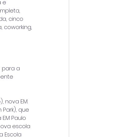
 e 
mpleta, 
a, cinco 
, coworking, 
 para a 
cente 
, nova E.M. 
 Park), que 
E.M Paulo 
ova escola 
a Escola 