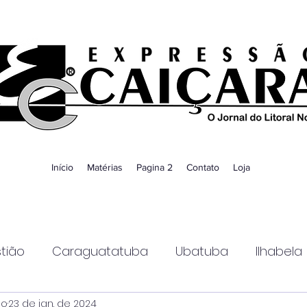
Início
Matérias
Pagina 2
Contato
Loja
tião
Caraguatatuba
Ubatuba
Ilhabela
ao
23 de jan. de 2024
Guaratinguetá