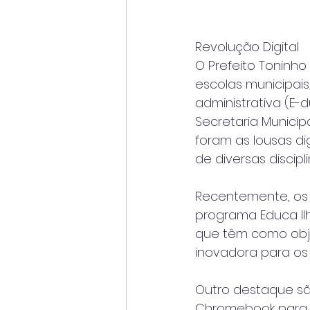
Revolução Digital
O Prefeito Toninho
escolas municipais
administrativa (E-
Secretaria Municip
foram as lousas di
de diversas discipl
Recentemente, os a
programa Educa Il
que têm como obje
inovadora para os
Outro destaque sã
Chromebook para o