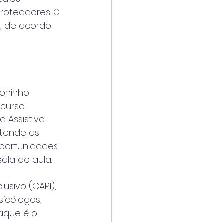
oteadores. O 
o, de acordo 
oninho 
ncurso 
 Assistiva 
atende as 
portunidades 
ala de aula.
usivo (CAPI), 
icólogos, 
aque é o 