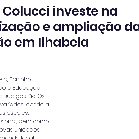
 Colucci investe na
zação e ampliação d
o em Ilhabela
ela, Toninho 
ido a Educação 
a sua gestão. Os 
variados, desde a 
as escolas, 
ssional, bem como 
ovas unidades 
manda local.