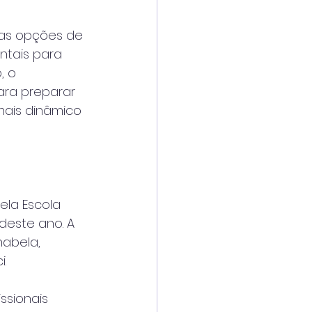
as opções de 
tais para 
, o 
ra preparar 
ais dinâmico 
ela Escola 
deste ano. A 
abela, 
.
sionais 