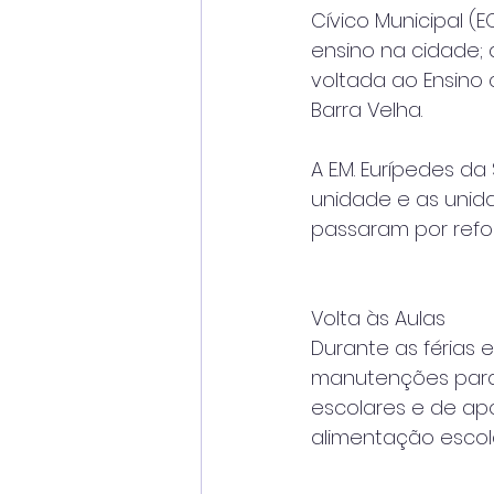
Cívico Municipal (
ensino na cidade;
voltada ao Ensino 
Barra Velha.
A E.M. Eurípedes d
unidade e as unida
passaram por refor
Volta às Aulas
Durante as férias 
manutenções para r
escolares e de ap
alimentação escola