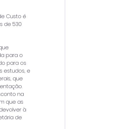
de Custo é 
s de 530 
que 
da para o 
do para os 
s estudos, e 
rais, que 
entação. 
sconto na 
om que as 
devolver à 
etária de 