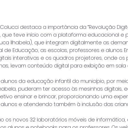
 Colucci destaca a importância da “Revolução Digita
, que teve início com a plataforma educacional e 
duca Ilhabela), que integram digitalmente as dema
al de Educação, as escolas, professores e alunos. E
gitais interativas e os quadros projetores, onde os 
inas, levam conteúdo digital para exibição em sala 
lunos da educação infantil do município, por mei
habela, puderam ter acesso às mesinhas digitais,
tivo ensinar e brincar, proporcionando uma exper
 alunos e atendendo também à inclusão das crian
o os novos 32 laboratórios móveis de informática,
s alunos e notebooks para os professores. Os veíc