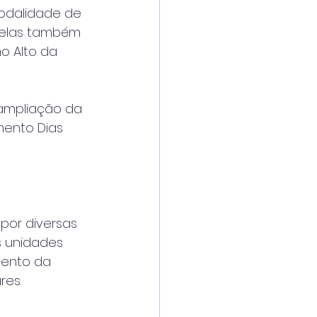
modalidade de 
delas também 
o Alto da 
 ampliação da 
mento Dias 
por diversas 
s unidades 
mento da 
res.