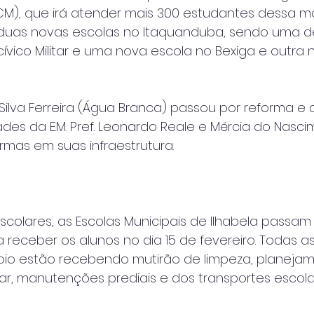
ECM), que irá atender mais 300 estudantes dessa 
 duas novas escolas no Itaquanduba, sendo uma 
cívico Militar e uma nova escola no Bexiga e outra n
a Silva Ferreira (Água Branca) passou por reforma e
des da E.M. Pref. Leonardo Reale e Mércia do Nasci
mas em suas infraestrutura.
escolares, as Escolas Municipais de Ilhabela passam 
eceber os alunos no dia 15 de fevereiro. Todas a
oio estão recebendo mutirão de limpeza, planeja
r, manutenções prediais e dos transportes escola