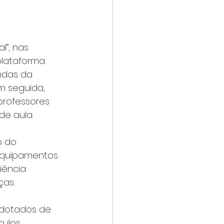
l”, nas 
plataforma 
ndas da 
m seguida, 
professores 
de aula.
o do 
 equipamentos 
iência 
ças.
 dotados de 
ulos 