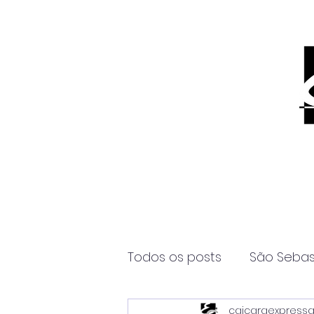
Todos os posts
São Sebas
caicaraexpress
Página2
Itanhaém