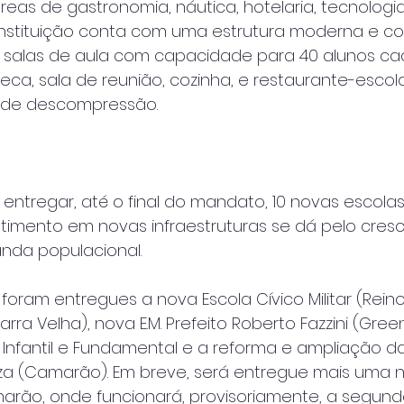
eas de gastronomia, náutica, hotelaria, tecnologia
A instituição conta com uma estrutura moderna e co
 salas de aula com capacidade para 40 alunos cad
oteca, sala de reunião, cozinha, e restaurante-escola
s de descompressão.
á entregar, até o final do mandato, 10 novas escolas
timento em novas infraestruturas se dá pelo cres
da populacional.
oram entregues a nova Escola Cívico Militar (Reino)
arra Velha), nova E.M. Prefeito Roberto Fazzini (Green
Infantil e Fundamental e a reforma e ampliação da 
a (Camarão). Em breve, será entregue mais uma n
arão, onde funcionará, provisoriamente, a segund