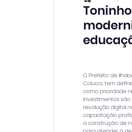
Toninho
moderni
educaçã
O Prefeito de Ilhab
Colucci, tem defin
como prioridade n
investimentos são 
revolução digital n
capacitação profi
a construção de n
para atender a de