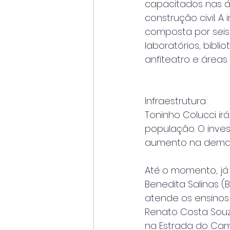
capacitados nas ár
construção civil. 
composta por seis
laboratórios, bibli
anfiteatro e área
Infraestrutura
Toninho Colucci ir
população. O inves
aumento na deman
Até o momento, já f
Benedita Salinas (B
atende os ensinos 
Renato Costa Souz
na Estrada do Cam