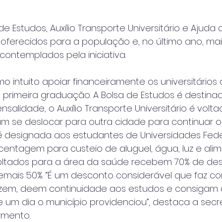
e Estudos, Auxílio Transporte Universitário e Ajuda 
oferecidos para a população e, no último ano, mai
ontemplados pela iniciativa.
mo intuito apoiar financeiramente os universitários 
primeira graduação. A Bolsa de Estudos é destina
lidade, o Auxílio Transporte Universitário é volta
m se deslocar para outra cidade para continuar o
é designada aos estudantes de Universidades Fede
ntagem para custeio de aluguel, água, luz e alim
oltados para a área da saúde recebem 70% de de
emais 50%. “É um desconto considerável que faz c
zem, deem continuidade aos estudos e consigam 
e um dia o município providenciou”, destaca a secr
rmento.