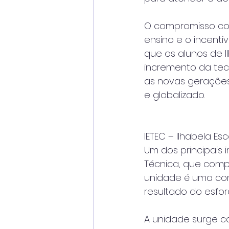
O compromisso com
ensino e o incent
que os alunos de I
incremento da tec
as novas gerações
e globalizado.
IETEC – Ilhabela Es
Um dos principais i
Técnica, que compl
unidade é uma conq
resultado do esfo
A unidade surge c