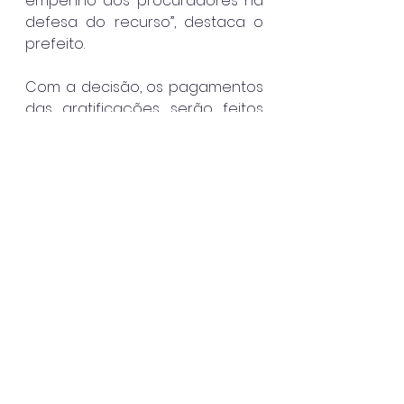
empenho dos procuradores na 
defesa do recurso”, destaca o 
prefeito.
Com a decisão, os pagamentos 
das gratificações serão feitos 
no salário dos servidores 
contemplados, cujos 
vencimentos serão depositados 
nesta quinta-feira.
Caraguatatuba
Ver tudo
Posts recentes