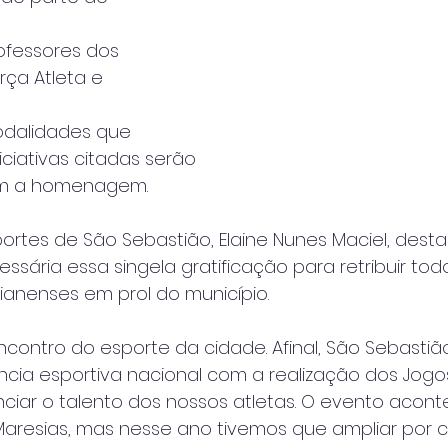
rofessores dos 
orça Atleta e 
odalidades que 
iciativas citadas serão
m a homenagem. 
portes de São Sebastião, Elaine Nunes Maciel, dest
ssária essa singela gratificação para retribuir tod
ianenses em prol do município. 
ncontro do esporte da cidade. Afinal, São Sebastiã
ncia esportiva nacional com a realização dos Jogo
ciar o talento dos nossos atletas. O evento acon
resias, mas nesse ano tivemos que ampliar por 