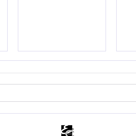
Tarcísio escolhe São
Rei
Sebastião para primeira
det
agenda pública após
reaj