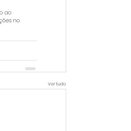
o ao
ções no
Ver tudo