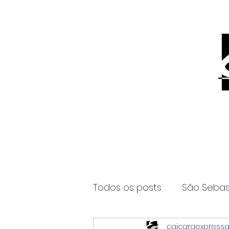
Todos os posts
São Sebas
caicaraexpress
Página2
Itanhaém