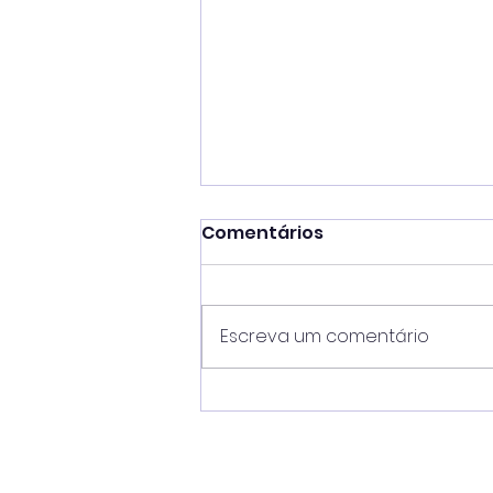
Comentários
Escreva um comentário
São Sebastião Matsuri
segue até domingo com
cultura e gastronomia