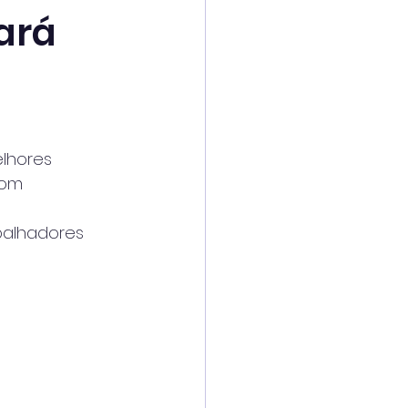
ará
elhores
Com
balhadores