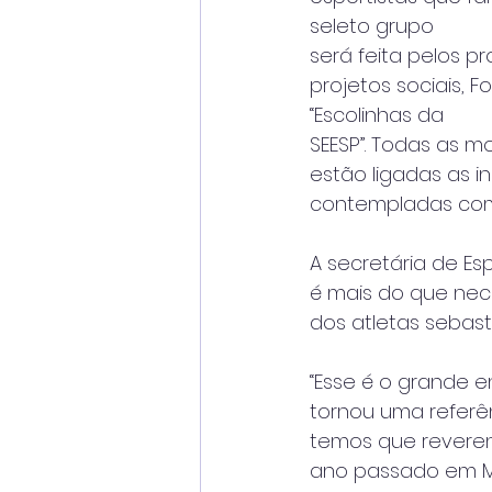
seleto grupo
será feita pelos p
projetos sociais, F
“Escolinhas da
SEESP”. Todas as m
estão ligadas as in
contempladas co
A secretária de Es
é mais do que nece
dos atletas sebast
“Esse é o grande e
tornou uma referê
temos que reveren
ano passado em Ma