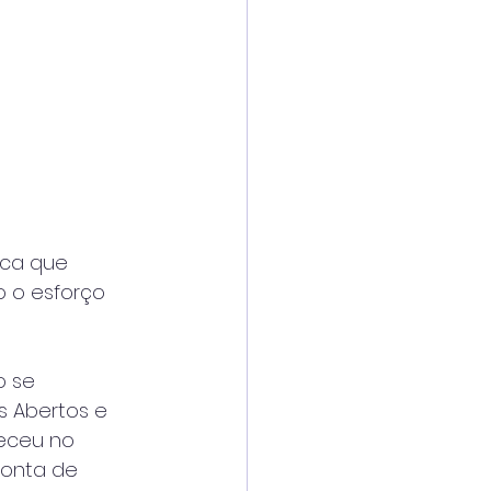
aca que
o o esforço
o se
s Abertos e
teceu no
conta de