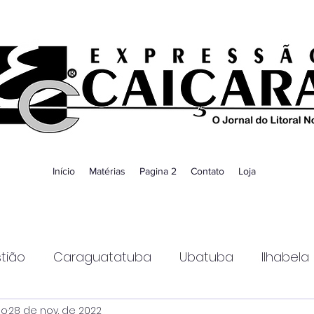
Início
Matérias
Pagina 2
Contato
Loja
tião
Caraguatatuba
Ubatuba
Ilhabela
ao
28 de nov. de 2022
Guaratinguetá