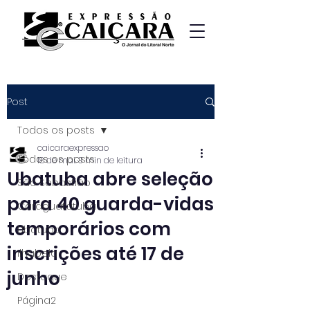
Post
Todos os posts
caicaraexpressao
Todos os posts
18 de mai.
3 min de leitura
Ubatuba abre seleção
São Sebastião
para 40 guarda-vidas
Caraguatatuba
temporários com
Ubatuba
inscrições até 17 de
Ilhabela
junho
Destaque
Página2