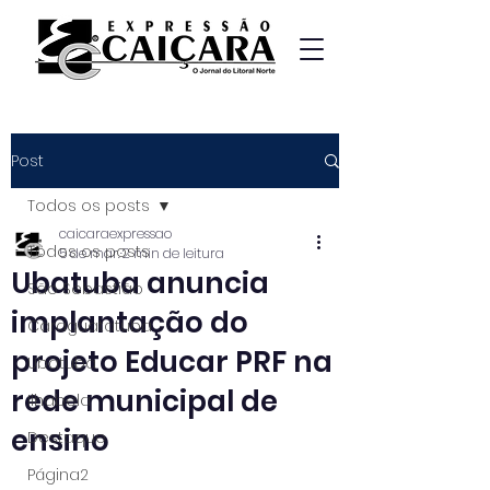
Post
Todos os posts
caicaraexpressao
Todos os posts
5 de mar.
2 min de leitura
Ubatuba anuncia
São Sebastião
implantação do
Caraguatatuba
projeto Educar PRF na
Ubatuba
rede municipal de
Ilhabela
ensino
Destaque
Página2