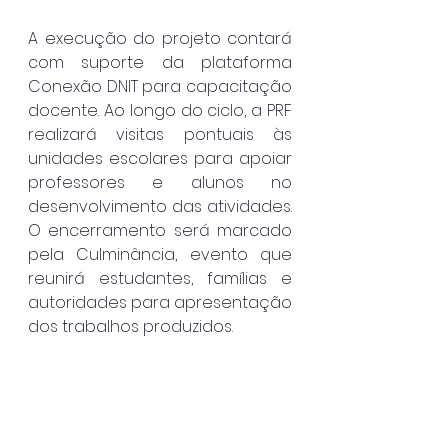
A execução do projeto contará 
com suporte da plataforma 
Conexão DNIT para capacitação 
docente. Ao longo do ciclo, a PRF 
realizará visitas pontuais às 
unidades escolares para apoiar 
professores e alunos no 
desenvolvimento das atividades. 
O encerramento será marcado 
pela Culminância, evento que 
reunirá estudantes, famílias e 
autoridades para apresentação 
dos trabalhos produzidos.
Participaram da solenidade 
representantes da PRF, da 
Secretaria de Educação, da 
Diretoria de Trânsito, da Guarda 
Civil Municipal e demais órgãos 