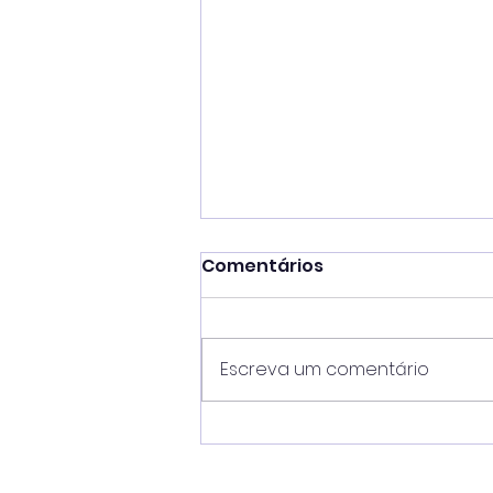
Comentários
Escreva um comentário
Ubatuba registra 405
pessoas resgatadas de