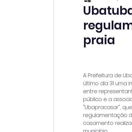
Ubatub
regulam
praia
A Prefeitura de Ub
último dia 31 uma 
entre representan
público e a associ
"Ubapracasar", qu
regulamentação d
casamento realiza
município.