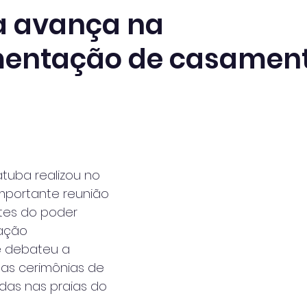
a avança na
entação de casament
atuba realizou no 
importante reunião 
tes do poder 
ação 
e debateu a 
as cerimônias de 
das nas praias do 