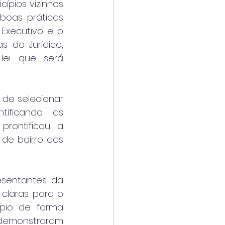
pios vizinhos 
oas práticas 
Executivo e o 
 do Jurídico, 
ei que será 
de selecionar 
ificando as 
rontificou a 
de bairro das 
esentantes da 
claras para o 
pio de forma 
 demonstraram 