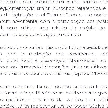
sentes se comprometeram a estudar leis de municí
gulamentação similar, buscando referências e b
 da legislação local. Ficou definido que o poder 
uniram novamente, com a participação das pastas
rt, para alinhar uma minuta do projeto de l
ncaminhada para votação na Câmara.
stacados durante a discussão foi a necessidade 
cas para a realização dos casamentos, ident
de cada local. A associação 'Ubapracasar' se p
rocesso, buscando informações junto aos líderes 
 aptas a receber as cerimônias", explicou Oliveira.
veira, a reunião foi considerada produtiva. Repr
atizaram a importância de se estabelecer regras 
e impulsionar o turismo de eventos no municí
entável. Já os representantes do poder público