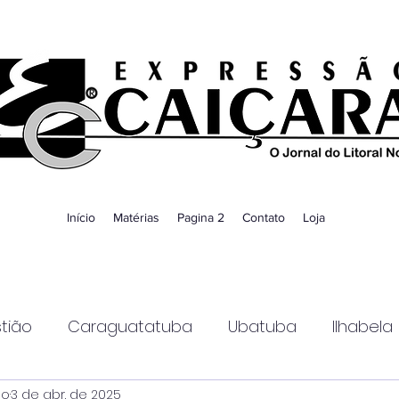
Início
Matérias
Pagina 2
Contato
Loja
tião
Caraguatatuba
Ubatuba
Ilhabela
ao
3 de abr. de 2025
Guaratinguetá