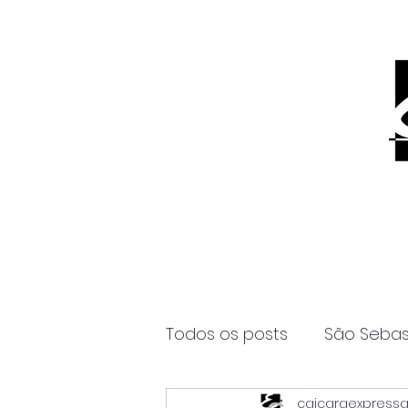
Todos os posts
São Sebas
caicaraexpress
Página2
Itanhaém