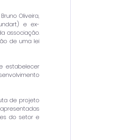
uno Oliveira, 
ndart) e ex-
a associação. 
ão de uma lei 
 estabelecer 
senvolvimento 
ta de projeto 
m apresentadas 
s do setor e 