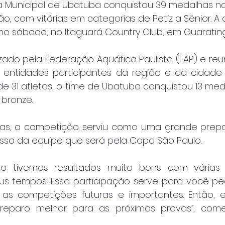
na Municipal de Ubatuba conquistou 39 medalhas no
o, com vitórias em categorias de Petiz a Sênior. A
mo sábado, no Itaguará Country Club, em Guaratin
ado pela Federação Aquática Paulista (FAP) e reuni
 entidades participantes da região e da cidade 
 31 atletas, o time de Ubatuba conquistou 13 meda
 bronze.
tas, a competição serviu como uma grande prepa
so da equipe que será pela Copa São Paulo.
o tivemos resultados muito bons com várias 
s tempos. Essa participação serve para você pe
as competições futuras e importantes. Então, e
eparo melhor para as próximas provas”, come