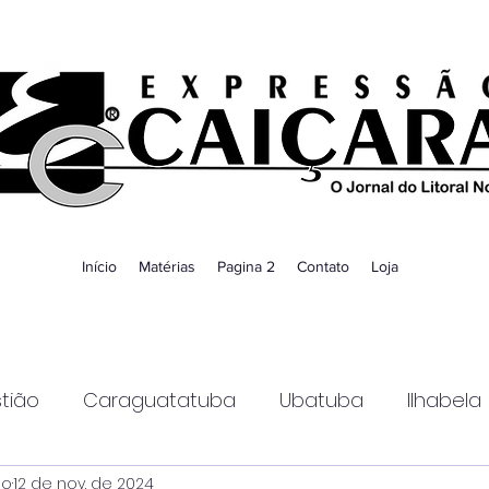
Início
Matérias
Pagina 2
Contato
Loja
tião
Caraguatatuba
Ubatuba
Ilhabela
ao
12 de nov. de 2024
Guaratinguetá