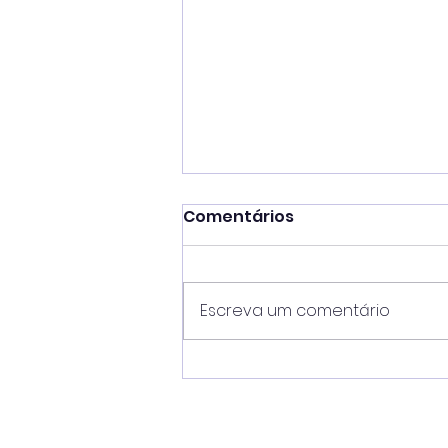
Comentários
Escreva um comentário
Flávia Pascoal reforça
importância da
regularização dos