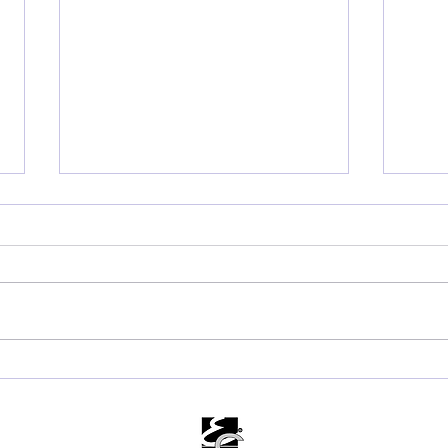
Ubatuba registra 405
FWS
pessoas resgatadas de
BMX
afogamentos em 2026
Ubat