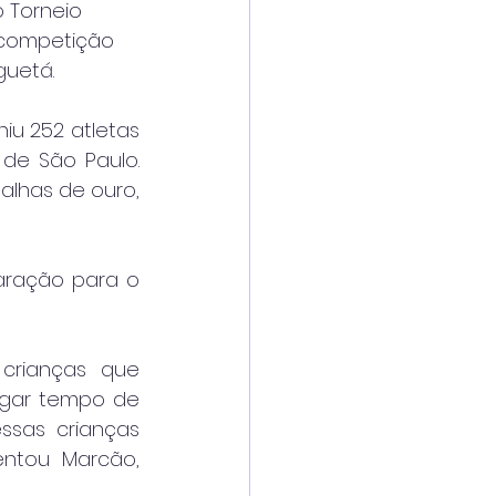
 Torneio 
 competição 
guetá.
u 252 atletas 
de São Paulo. 
lhas de ouro, 
ração para o 
crianças que 
gar tempo de 
ssas crianças 
ntou Marcão, 