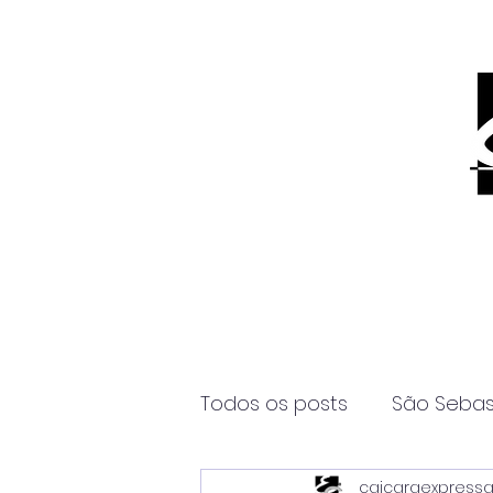
Todos os posts
São Sebas
caicaraexpress
Página2
Itanhaém