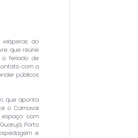
 vésperas do 
vre que reúne 
 o feriado de 
contato com a 
nder públicos 
m
, que aponta 
e o Carnaval. 
do espaço com 
uarujá, Porto 
hospedagem e 