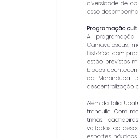
diversidade de op
esse desempenho
Programação cultu
A programação o
Carnavalescas, ma
Histórico, com prop
estão previstas ma
blocos acontecem d
da Maranduba t
descentralização d
Além da folia, Ub
tranquilo. Com ma
trilhas, cachoei
voltadas ao desc
esportes náuticos