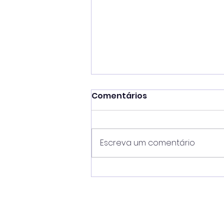
Comentários
Escreva um comentário
Mateus Silva unifica
comando de oito
secretarias e amplia
medidas para reduzir