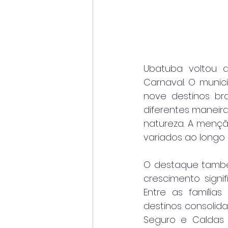
Ubatuba voltou a
Carnaval. O municí
nove destinos bra
diferentes maneir
natureza. A menção
variados ao longo 
O destaque tamb
crescimento signif
Entre as famílias
destinos consolida
Seguro e Caldas 