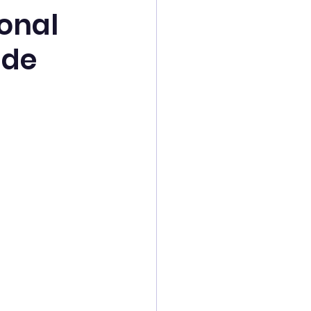
onal
 de