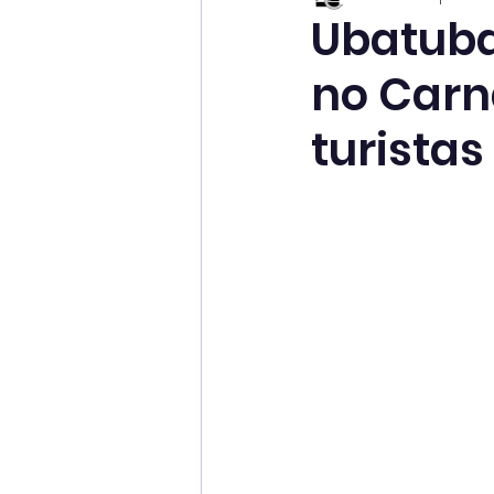
Ubatuba
no Carna
turistas