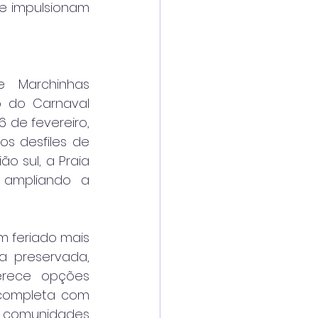
e impulsionam 
 Marchinhas 
o do Carnaval 
6 de fevereiro, 
s desfiles de 
o sul, a Praia 
ampliando a 
 feriado mais 
a preservada, 
erece opções 
completa com 
e comunidades 