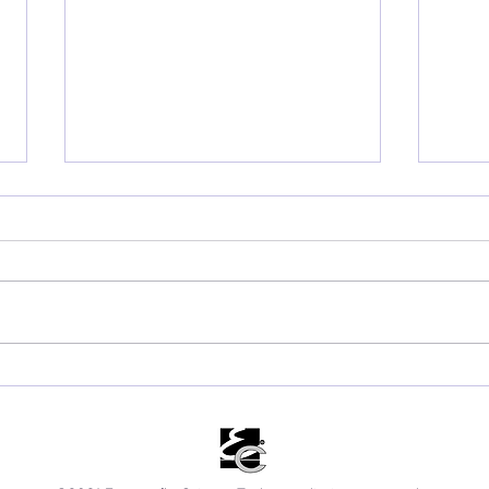
Prefeito Toninho Colucci
Tarc
destaca sucesso da 53ª
Seb
Semana Internacional
age
de Vela e impacto de R$
ofic