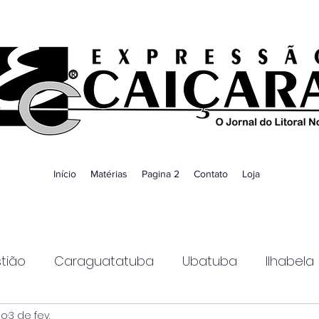
Início
Matérias
Pagina 2
Contato
Loja
tião
Caraguatatuba
Ubatuba
Ilhabela
ao
3 de fev.
Guaratinguetá