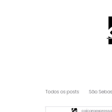
Todos os posts
São Sebas
caicaraexpress
Página2
Itanhaém