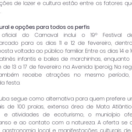
ções de lazer e cultura estão entre os fatores qu
.
ral e opções para todos os perfis
ficial do Carnaval inclui o 19º Festival de
rcado para os dias 11 e 12 de fevereiro, dentr
osta voltada ao público familiar. Entre os dias 14 e 1
tinês infantis e bailes de marchinhas, enquanto o
e 13 a 17 de fevereiro na Avenida Iperoig. Na regiã
ambém recebe atrações no mesmo período, 
a festa.
atuba segue como alternativa para quem prefere um
is de 100 praias, extensa área de Mata Atlântic
ras e atividades de ecoturismo, o município of
anso e ao contato com a natureza. A oferta se 
, gastronomia local e manifestações culturais d