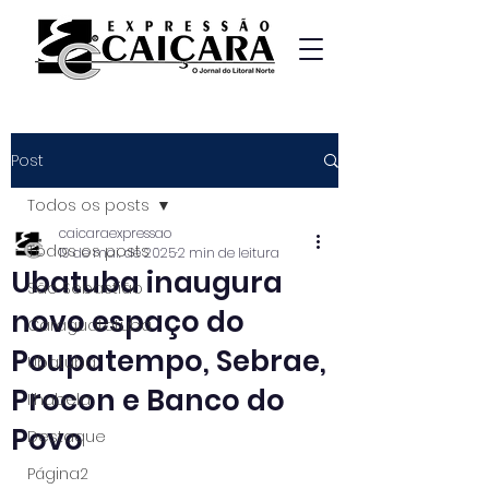
Post
Todos os posts
caicaraexpressao
Todos os posts
19 de mai. de 2025
2 min de leitura
Ubatuba inaugura
São Sebastião
novo espaço do
Caraguatatuba
Poupatempo, Sebrae,
Ubatuba
Procon e Banco do
Ilhabela
Povo
Destaque
Página2