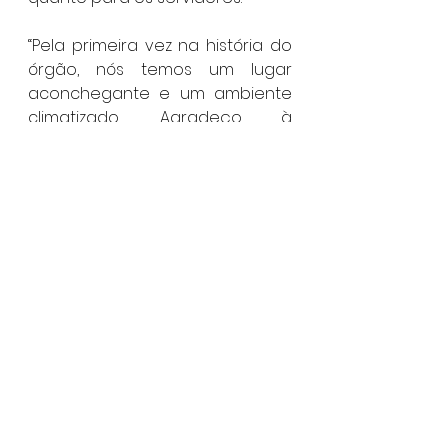
“Pela primeira vez na história do 
órgão, nós temos um lugar 
aconchegante e um ambiente 
climatizado. Agradeço à 
administração por tudo o que 
tem feito por nós”, afirmou o 
responsável pelo Procon de 
Ubatuba, Andremar Cardia.
Ubatuba
Ver tudo
Posts recentes