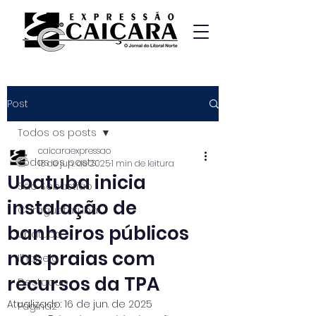
Post
Todos os posts
caicaraexpressao
Todos os posts
16 de jun. de 2025
1 min de leitura
Ubatuba inicia
São Sebastião
instalação de
Caraguatatuba
banheiros públicos
Ubatuba
nas praias com
Ilhabela
recursos da TPA
Destaque
Atualizado:
16 de jun. de 2025
Página2