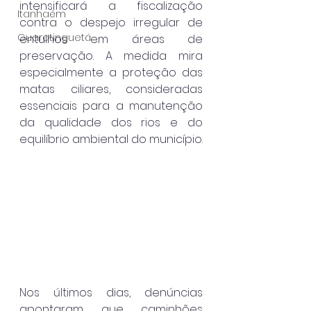
intensificará a fiscalização 
Itanhaém
contra o despejo irregular de 
Guaratinguetá
entulhos em áreas de 
preservação. A medida mira 
especialmente a proteção das 
matas ciliares, consideradas 
essenciais para a manutenção 
da qualidade dos rios e do 
equilíbrio ambiental do município.
Nos últimos dias, denúncias 
apontaram que caminhões 