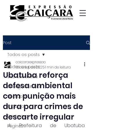
Post
Todos os posts
caicaraexpressao
Todos os posts
16 de set. de 2025
1 min de leitura
Ubatuba reforça
São Sebastião
defesa ambiental
Caraguatatuba
com punição mais
Ubatuba
dura para crimes de
Ilhabela
descarte irregular
Destaque
A Prefeitura de Ubatuba 
Página2