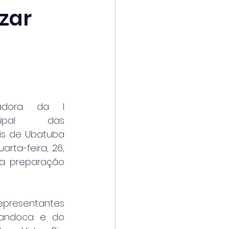
zar
adora da I 
cipal das 
s de Ubatuba 
rta-feira, 26, 
da preparação 
presentantes 
andoca e do 