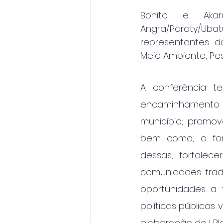
Bonito e Akar
Angra/Paraty/Ub
representantes da
Meio Ambiente, Pes
A conferência t
encaminhamento 
município; promov
bem como, o fort
dessas; fortalece
comunidades tradi
oportunidades a t
políticas públicas 
elaboração do I P