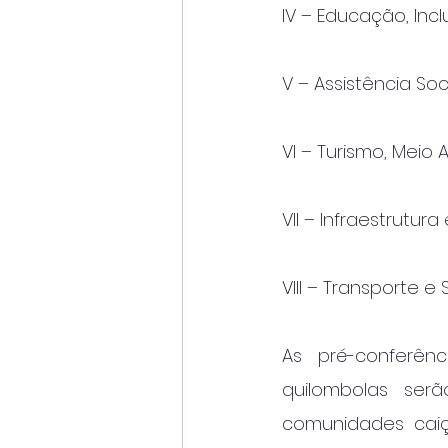
IV – Educação, Incl
V – Assistência Soc
VI – Turismo, Meio
VII – Infraestrutura 
VIII – Transporte e
As pré-conferên
quilombolas serã
comunidades caiç