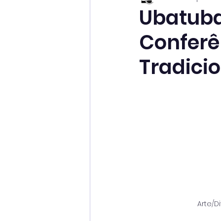
Ubatuba
Conferê
Tradici
Arte/D