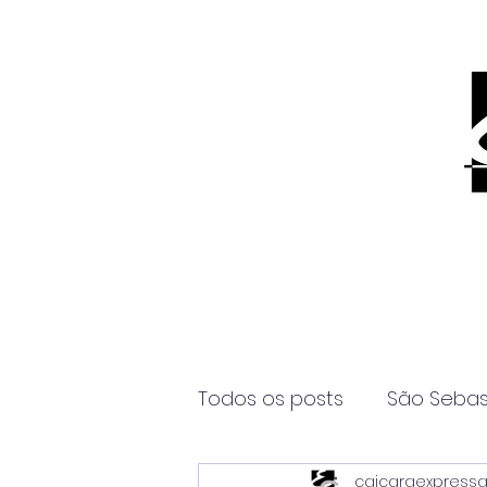
Todos os posts
São Sebas
caicaraexpress
Página2
Itanhaém