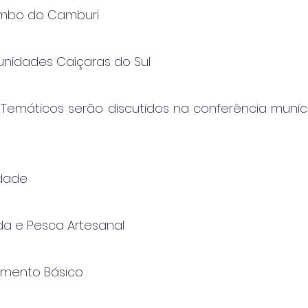
lombo do Camburi
unidades Caiçaras do Sul
 Temáticos serão discutidos na conferência munici
idade
nda e Pesca Artesanal
eamento Básico