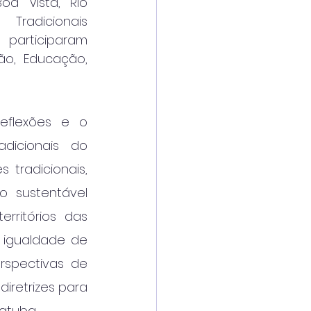
a Vista, Rio 
adicionais 
participaram 
ão, Educação, 
flexões e o 
icionais do 
tradicionais, 
 sustentável 
rritórios das 
 igualdade de 
spectivas de 
iretrizes para 
atuba.