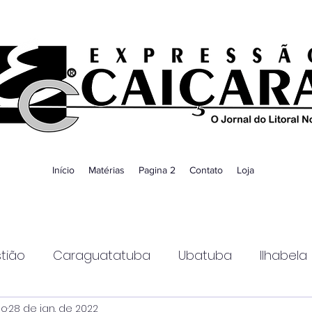
Início
Matérias
Pagina 2
Contato
Loja
tião
Caraguatatuba
Ubatuba
Ilhabela
ao
28 de jan. de 2022
Guaratinguetá