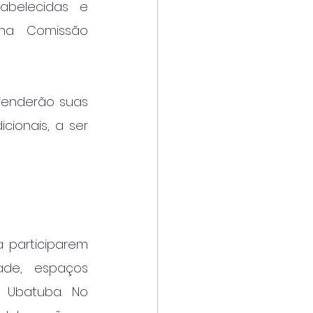
abelecidas e 
na Comissão 
fenderão suas 
ionais, a ser 
 participarem 
de, espaços 
Ubatuba. No 