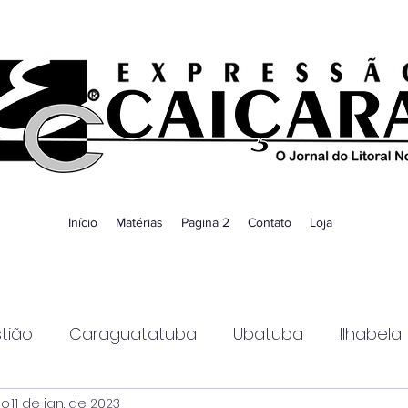
Início
Matérias
Pagina 2
Contato
Loja
tião
Caraguatatuba
Ubatuba
Ilhabela
ao
11 de jan. de 2023
Guaratinguetá