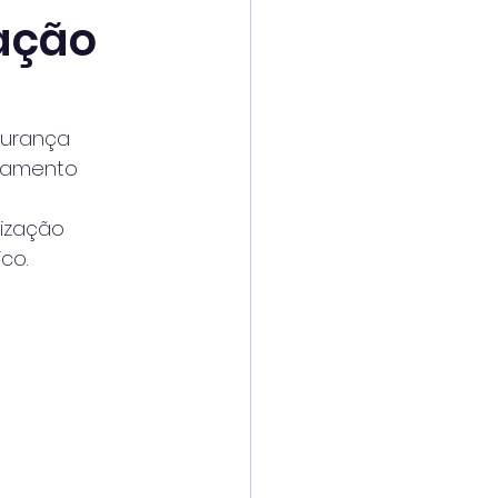
ação
gurança
oramento
lização
co.