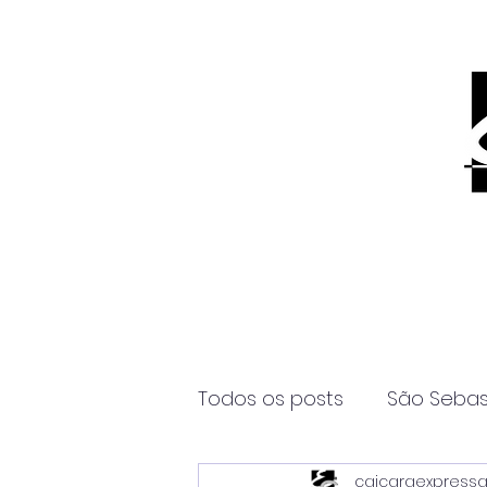
Todos os posts
São Sebas
caicaraexpress
Página2
Itanhaém