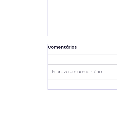
Comentários
Escreva um comentário
Flávia Pascoal reforça
importância da
regularização dos
ambulantes para 2027