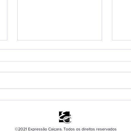
Ubatuba registra 405
FWS
pessoas resgatadas de
BMX
afogamentos em 2026
Ubat
de 
©2021 Expressão Caiçara. Todos os direitos reservados