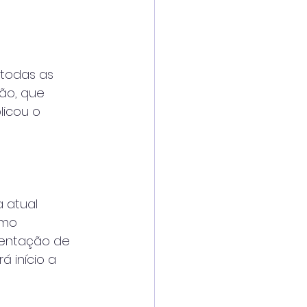
 todas as
ão, que
licou o
a atual
imo
mentação de
 início a