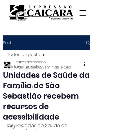
Post
Todos os posts
caicaraexpressao
Todos os posts
2 de jun. de 2023
1 min de leitura
Unidades de Saúde da
São Sebastião
Família de São
Caraguatatuba
Sebastião recebem
Ubatuba
recursos de
Ilhabela
acessibilidade
Destaque
As Unidades de Saúde da 
Página2