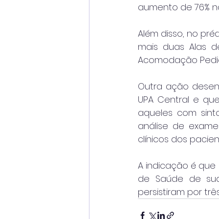
aumento de 76% no
Além disso, no pré
mais duas Alas d
Acomodação Pediá
Outra ação desenv
UPA Central e que
aqueles com sint
análise de exames
clínicos dos pacien
A indicação é que 
de Saúde de sua
persistiram por trê