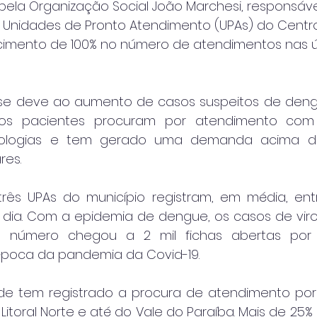
ela Organização Social João Marchesi, responsáve
Unidades de Pronto Atendimento (UPAs) do Centro, 
mento de 100% no número de atendimentos nas ú
se deve ao aumento de casos suspeitos de dengu
, os pacientes procuram por atendimento com
ologias e tem gerado uma demanda acima do
res.
rês UPAs do município registram, em média, entr
r dia. Com a epidemia de dengue, os casos de vir
sse número chegou a 2 mil fichas abertas por 
poca da pandemia da Covid-19.
ade tem registrado a procura de atendimento por
Litoral Norte e até do Vale do Paraíba. Mais de 25%