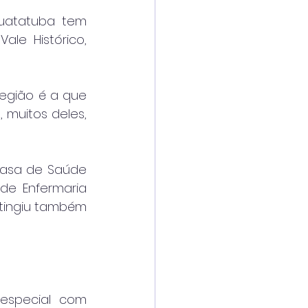
uatatuba tem 
le Histórico, 
egião é a que 
muitos deles, 
Casa de Saúde 
de Enfermaria 
tingiu também 
special com 