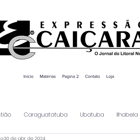
Início
Matérias
Pagina 2
Contato
Loja
tião
Caraguatatuba
Ubatuba
Ilhabela
ao
30 de abr. de 2024
Guaratinguetá