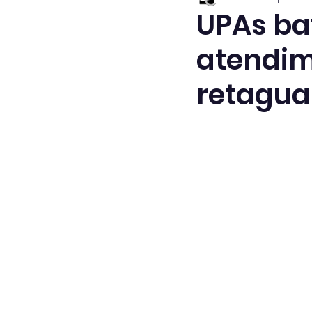
UPAs ba
atendim
retagua