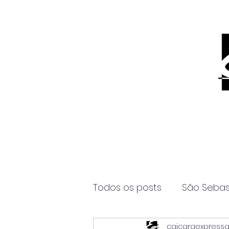
Todos os posts
São Sebas
caicaraexpress
Página2
Itanhaém