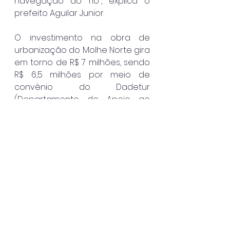
navegação do rio”, explica o 
prefeito Aguilar Junior.
O investimento na obra de 
urbanização do Molhe Norte gira 
em torno de R$ 7 milhões, sendo 
R$ 6,5 milhões por meio de 
convênio do Dadetur 
(Departamento de Apoio ao 
Desenvolvimento dos Municípios 
Turísticos), ligado ao Governo do 
Estado de São Paulo. O restante 
da verba é contrapartida do 
município.
Caraguatatuba