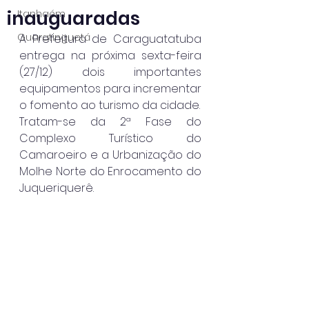
inauguaradas
Itanhaém
Guaratinguetá
A Prefeitura de Caraguatatuba 
entrega na próxima sexta-feira 
(27/12) dois importantes 
equipamentos para incrementar 
o fomento ao turismo da cidade.
Tratam-se da 2ª Fase do 
Complexo Turístico do 
Camaroeiro e a Urbanização do 
Molhe Norte do Enrocamento do 
Juqueriquerê.