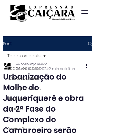
Post
Todos os posts
caicaraexpressao
Todos os posts
20 de dez. de 2024
2 min de leitura
Urbanização do
São Sebastião
Molhe do
Caraguatatuba
Juqueriquerê e obra
Ubatuba
da 2ª Fase do
Ilhabela
Complexo do
Destaque
Camaroeiro serão
Página2