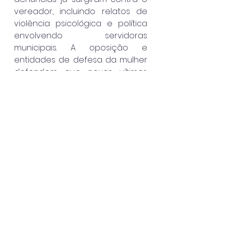
vereador, incluindo relatos de 
violência psicológica e política 
envolvendo servidoras 
municipais. A oposição e 
entidades de defesa da mulher 
defendem que novas vítimas 
procurem a polícia e denunciem 
eventuais abusos, a fim de que 
os fatos sejam devidamente 
apurados e os responsáveis, 
punidos.
Ubatuba
Ver tudo
Posts recentes