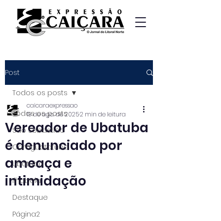
Post
Todos os posts
caicaraexpressao
Todos os posts
19 de ago. de 2025
2 min de leitura
Vereador de Ubatuba
São Sebastião
é denunciado por
Caraguatatuba
ameaça e
Ubatuba
intimidação
Ilhabela
Destaque
Página2