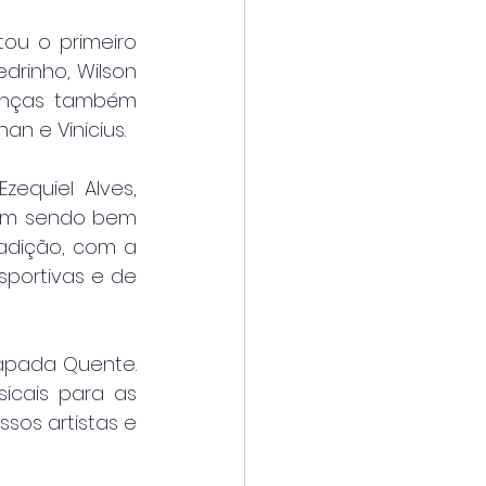
ou o primeiro 
rinho, Wilson 
ianças também 
an e Vinicius.
equiel Alves, 
em sendo bem 
adição, com a 
portivas e de 
apada Quente. 
icais para as 
os artistas e 