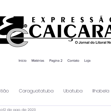
Início
Matérias
Pagina 2
Contato
Loja
tião
Caraguatatuba
Ubatuba
Ilhabela
ao
12 de ago. de 2023
Guaratinguetá