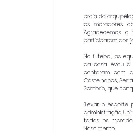
praia do arquipéla
os moradores das
Agradecemos a t
participaram dos jo
No futebol, as eq
da casa levou a v
contaram com as
Castelhanos, Serrar
Sombrio, que conqui
“Levar o esporte 
administração. Uni
todos os moradore
Nascimento.