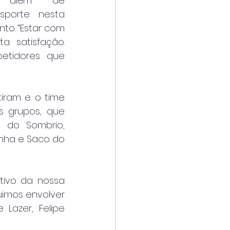
, além de 
porte nesta 
o. “Estar com 
 satisfação. 
tidores que 
iram e o time 
s grupos, que 
do Sombrio, 
inha e Saco do 
ivo da nossa 
imos envolver 
Lazer, Felipe 