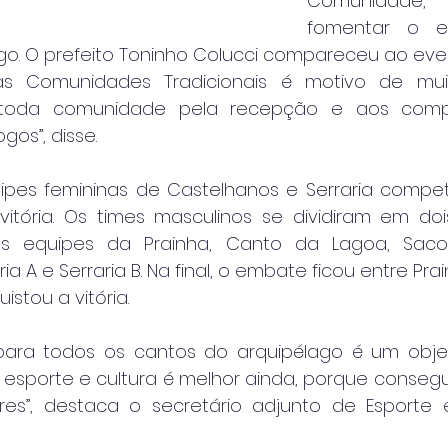
Comunidade
fomentar o es
go. O prefeito Toninho Colucci compareceu ao event
 Comunidades Tradicionais é motivo de muita
oda comunidade pela recepção e aos compe
gos”, disse.
uipes femininas de Castelhanos e Serraria compet
itória. Os times masculinos se dividiram em doi
 equipes da Prainha, Canto da Lagoa, Saco 
ia A e Serraria B. Na final, o embate ficou entre Pra
stou a vitória.
para todos os cantos do arquipélago é um objet
r esporte e cultura é melhor ainda, porque consegu
s”, destaca o secretário adjunto de Esporte e 