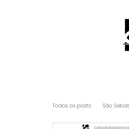
Todos os posts
São Sebas
caicaraexpress
Página2
Itanhaém