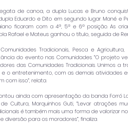
 regata de canoa, a dupla Lucas e Bruno conquist
dupla Eduardo e Dito em segundo lugar. Mané e Ped
Baiano ficaram com a 4ª, 5ª e 6ª posição. As cr
la Rafael e Mateus ganhou o título, seguida de Ren
Comunidades Tradicionais, Pesca e Agricultura, Ez
tância do evento nas Comunidades. “O projeto v
dores das Comunidades Tradicionais. Unimos a tr
 e o entretenimento, com as demais atividades es
 com isso”, relata.
 contou ainda com apresentação da banda Forró L
 de Cultura, Marquinhos Guti, “Levar atrações mus
cionais é também mais uma forma de valorizar noss
 diversão para os moradores”, finaliza.