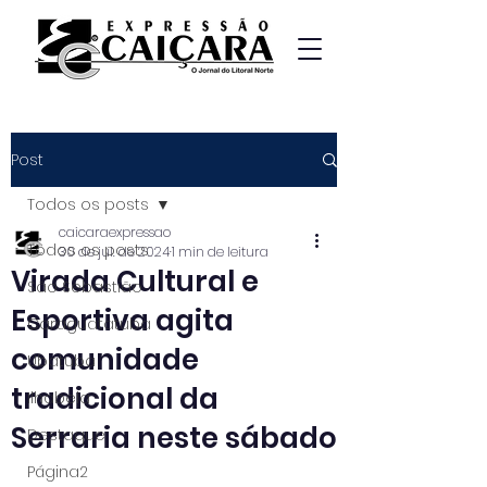
Post
Todos os posts
caicaraexpressao
Todos os posts
30 de jul. de 2024
1 min de leitura
Virada Cultural e
São Sebastião
Esportiva agita
Caraguatatuba
comunidade
Ubatuba
tradicional da
Ilhabela
Serraria neste sábado
Destaque
Página2