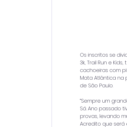
Os inscritos se di
3k, Trail Run e Kid
cachoeiras com pis
Mata Atlântica na p
de São Paulo.
“Sempre um grande
Sá. Ano passado ti
provas, levando mu
Acredito que será