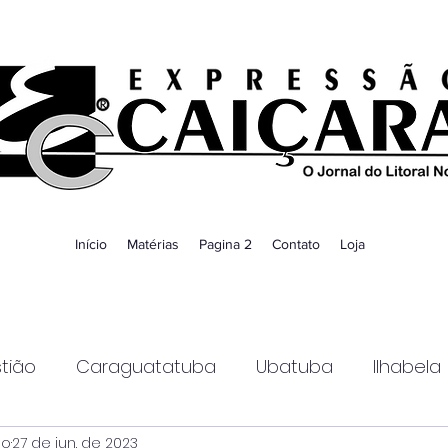
Início
Matérias
Pagina 2
Contato
Loja
tião
Caraguatatuba
Ubatuba
Ilhabela
ao
27 de jun. de 2023
Guaratinguetá