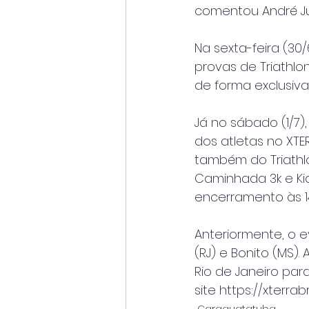
comentou André Jub
Na sexta-feira (30/
provas de Triathlon
de forma exclusiva
Já no sábado (1/7)
dos atletas no XTER
também do Triathlon
Caminhada 3k e Kids
encerramento às 1
Anteriormente, o e
(RJ) e Bonito (MS
Rio de Janeiro par
site https://xterrab
Caraguatatuba