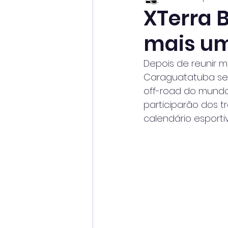
XTerra B
mais um
Depois de reunir m
Caraguatatuba será
off-road do mundo.
participarão dos t
calendário esporti