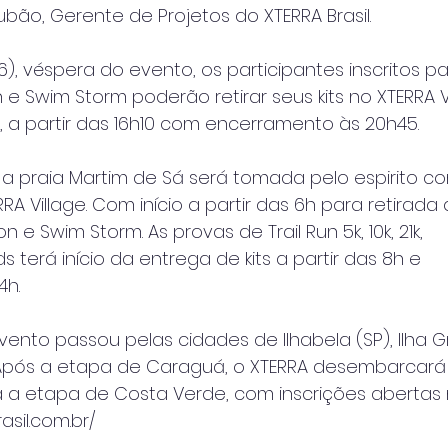
ão, Gerente de Projetos do XTERRA Brasil. 
6), véspera do evento, os participantes inscritos p
 e Swim Storm poderão retirar seus kits no XTERRA V
, a partir das 16h10 com encerramento às 20h45.
, a praia Martim de Sá será tomada pelo espirito c
RA Village. Com início a partir das 6h para retirada d
 e Swim Storm. As provas de Trail Run 5k, 10k, 21k,
 terá início da entrega de kits a partir das 8h e
4h.
vento passou pelas cidades de Ilhabela (SP), Ilha 
). Após a etapa de Caraguá, o XTERRA desembarcará
a a etapa de Costa Verde, com inscrições abertas
rasil.com.br/