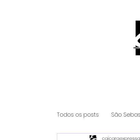
Todos os posts
São Sebas
caicaraexpress
Página2
Itanhaém