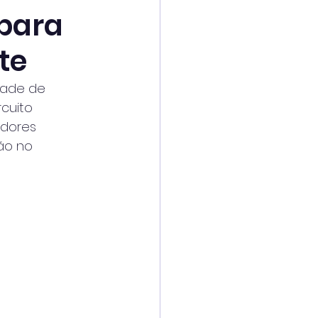
 para
te
idade de
rcuito
idores
ção no