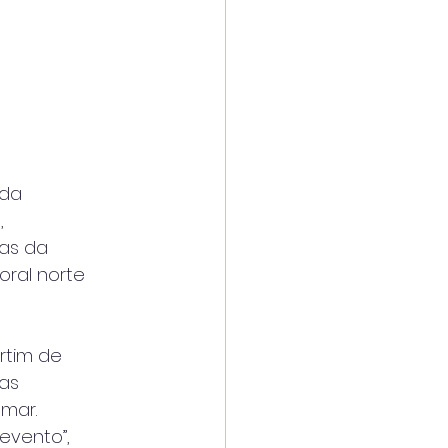
ada
,
cas da
oral norte
rtim de
das
 mar.
evento”,