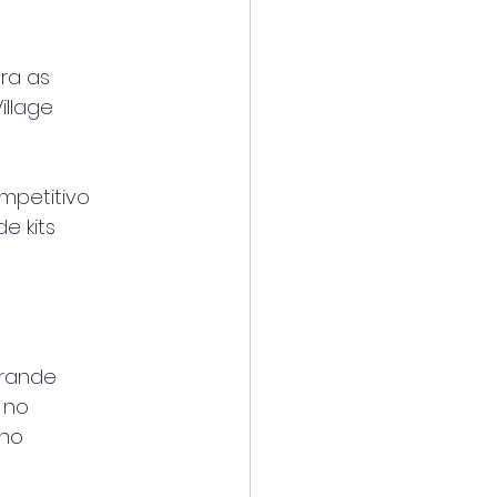
ara as
illage
ompetitivo
e kits
Grande
 no
 no