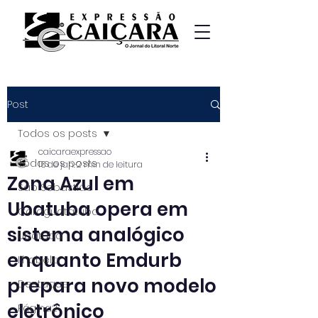
Post
Todos os posts
caicaraexpressao
Todos os posts
16 de jan.
2 min de leitura
Zona Azul em
São Sebastião
Ubatuba opera em
Caraguatatuba
sistema analógico
Ubatuba
enquanto Emdurb
Ilhabela
prepara novo modelo
Destaque
eletrônico
Página2