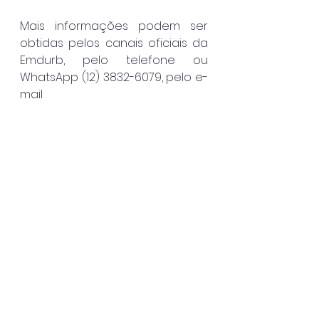
Mais informações podem ser 
obtidas pelos canais oficiais da 
Emdurb, pelo telefone ou 
WhatsApp (12) 3832-6079, pelo e-
mail 
za@emdurb.ubatuba.sp.gov.br
 o
u no atendimento presencial no 
Perequê-Açu, no antigo Terminal 
Turístico.
Ubatuba
Destaque